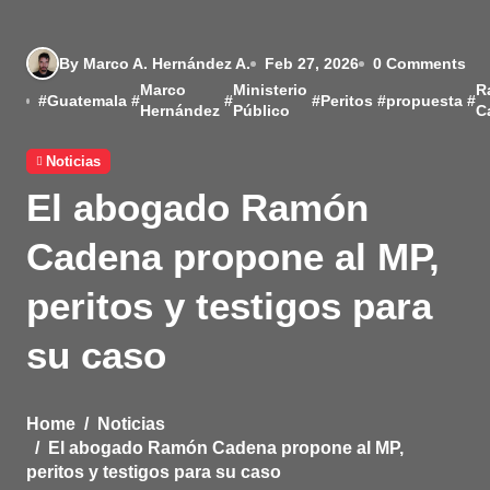
By Marco A. Hernández A.
Feb 27, 2026
0 Comments
Marco
Ministerio
R
#
Guatemala
#
#
#
Peritos
#
propuesta
#
Hernández
Público
C
Noticias
El abogado Ramón
Cadena propone al MP,
peritos y testigos para
su caso
Home
Noticias
El abogado Ramón Cadena propone al MP,
peritos y testigos para su caso