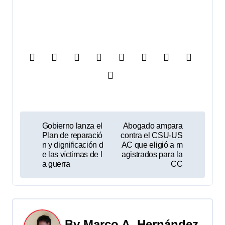
N
Gobierno lanza el
Abogado ampara
Plan de reparació
contra el CSU-US
a
n y dignificación d
AC que eligió a m
e las víctimas de l
agistrados para la
v
a guerra
CC
e
g
a
By
Marco A. Hernández