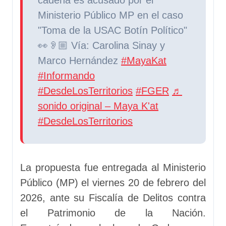
cadena es acusado por el
Ministerio Público MP en el caso
"Toma de la USAC Botín Político"
👀👂🏼 Vía: Carolina Sinay y
Marco Hernández
#MayaKat
#Informando
#DesdeLosTerritorios
#FGER
♬
sonido original – Maya K'at
#DesdeLosTerritorios
La propuesta fue entregada al Ministerio
Público (MP) el viernes 20 de febrero del
2026, ante su Fiscalía de Delitos contra
el Patrimonio de la Nación.