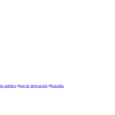
rio publico
#
red de derivación
#
Suicidio