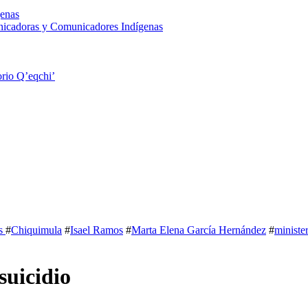
enas
nicadoras y Comunicadores Indígenas
rio Q’eqchi’
s
#
Chiquimula
#
Isael Ramos
#
Marta Elena García Hernández
#
ministe
suicidio