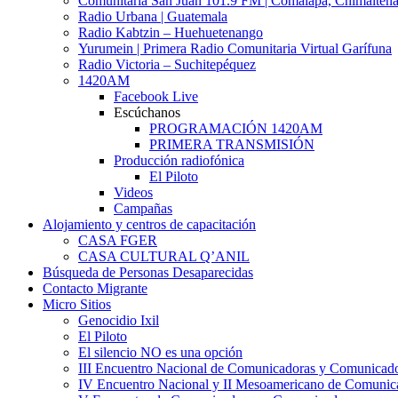
Comunitaria San Juan 101.9 FM | Comalapa, Chimalten
Radio Urbana | Guatemala
Radio Kabtzin – Huehuetenango
Yurumein | Primera Radio Comunitaria Virtual Garífuna
Radio Victoria – Suchitepéquez
1420AM
Facebook Live
Escúchanos
PROGRAMACIÓN 1420AM
PRIMERA TRANSMISIÓN
Producción radiofónica
El Piloto
Videos
Campañas
Alojamiento y centros de capacitación
CASA FGER
CASA CULTURAL Q’ANIL
Búsqueda de Personas Desaparecidas
Contacto Migrante
Micro Sitios
Genocidio Ixil
El Piloto
El silencio NO es una opción
III Encuentro Nacional de Comunicadoras y Comunicado
IV Encuentro Nacional y II Mesoamericano de Comunic