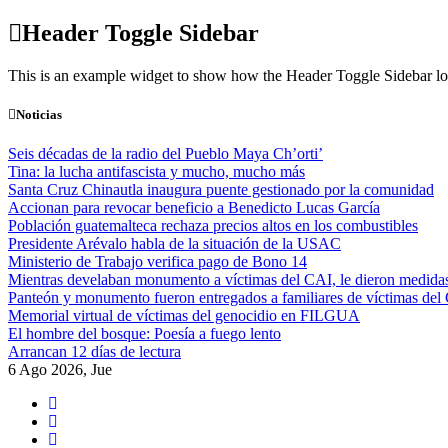
Skip
Header Toggle Sidebar
to
content
This is an example widget to show how the Header Toggle Sidebar lo
Noticias
Seis décadas de la radio del Pueblo Maya Ch’orti’
Tina: la lucha antifascista y mucho, mucho más
Santa Cruz Chinautla inaugura puente gestionado por la comunidad
Accionan para revocar beneficio a Benedicto Lucas García
Población guatemalteca rechaza precios altos en los combustibles
Presidente Arévalo habla de la situación de la USAC
Ministerio de Trabajo verifica pago de Bono 14
Mientras develaban monumento a víctimas del CAI, le dieron medidas
Panteón y monumento fueron entregados a familiares de víctimas del
Memorial virtual de víctimas del genocidio en FILGUA
El hombre del bosque: Poesía a fuego lento
Arrancan 12 días de lectura
6 Ago 2026, Jue