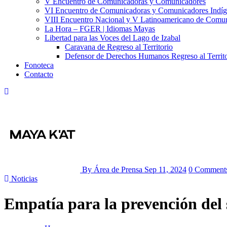
V Encuentro de Comunicadoras y Comunicadores
VI Encuentro de Comunicadoras y Comunicadores Indíg
VIII Encuentro Nacional y V Latinoamericano de Comu
La Hora – FGER | Idiomas Mayas
Libertad para las Voces del Lago de Izabal
Caravana de Regreso al Territorio
Defensor de Derechos Humanos Regreso al Territo
Fonoteca
Contacto
By Área de Prensa
Sep 11, 2024
0 Comment
Noticias
Empatía para la prevención del 