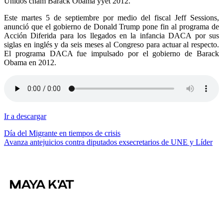
Unidos cham Barack Obama yyet 2012.
Este martes 5 de septiembre por medio del fiscal Jeff Sessions,
anunció que el gobierno de Donald Trump pone fin al programa de
Acción Diferida para los llegados en la infancia DACA por sus
siglas en inglés y da seis meses al Congreso para actuar al respecto.
El programa DACA fue impulsado por el gobierno de Barack
Obama en 2012.
Ir a descargar
Navegación
Día del Migrante en tiempos de crisis
Avanza antejuicios contra diputados exsecretarios de UNE y Líder
de
entradas