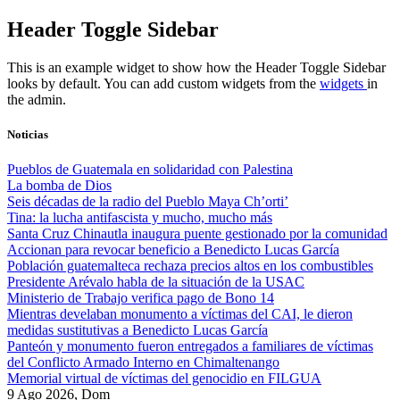
Skip
Header Toggle Sidebar
to
content
This is an example widget to show how the Header Toggle Sidebar
looks by default. You can add custom widgets from the
widgets
in
the admin.
Noticias
Pueblos de Guatemala en solidaridad con Palestina
La bomba de Dios
Seis décadas de la radio del Pueblo Maya Ch’orti’
Tina: la lucha antifascista y mucho, mucho más
Santa Cruz Chinautla inaugura puente gestionado por la comunidad
Accionan para revocar beneficio a Benedicto Lucas García
Población guatemalteca rechaza precios altos en los combustibles
Presidente Arévalo habla de la situación de la USAC
Ministerio de Trabajo verifica pago de Bono 14
Mientras develaban monumento a víctimas del CAI, le dieron
medidas sustitutivas a Benedicto Lucas García
Panteón y monumento fueron entregados a familiares de víctimas
del Conflicto Armado Interno en Chimaltenango
Memorial virtual de víctimas del genocidio en FILGUA
9 Ago 2026, Dom