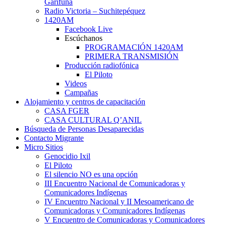
Garífuna
Radio Victoria – Suchitepéquez
1420AM
Facebook Live
Escúchanos
PROGRAMACIÓN 1420AM
PRIMERA TRANSMISIÓN
Producción radiofónica
El Piloto
Videos
Campañas
Alojamiento y centros de capacitación
CASA FGER
CASA CULTURAL Q’ANIL
Búsqueda de Personas Desaparecidas
Contacto Migrante
Micro Sitios
Genocidio Ixil
El Piloto
El silencio NO es una opción
III Encuentro Nacional de Comunicadoras y
Comunicadores Indígenas
IV Encuentro Nacional y II Mesoamericano de
Comunicadoras y Comunicadores Indígenas
V Encuentro de Comunicadoras y Comunicadores