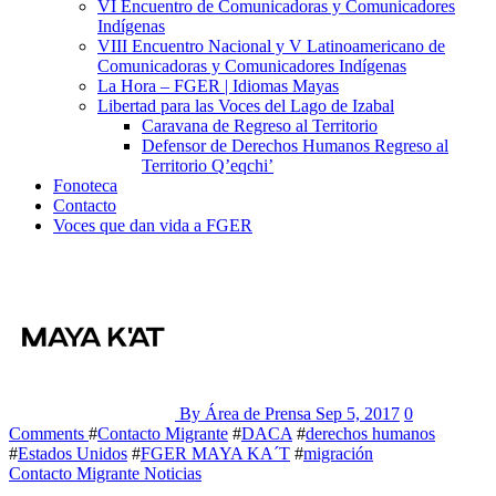
VI Encuentro de Comunicadoras y Comunicadores
Indígenas
VIII Encuentro Nacional y V Latinoamericano de
Comunicadoras y Comunicadores Indígenas
La Hora – FGER | Idiomas Mayas
Libertad para las Voces del Lago de Izabal
Caravana de Regreso al Territorio
Defensor de Derechos Humanos Regreso al
Territorio Q’eqchi’
Fonoteca
Contacto
Voces que dan vida a FGER
By Área de Prensa
Sep 5, 2017
0
Comments
#
Contacto Migrante
#
DACA
#
derechos humanos
#
Estados Unidos
#
FGER MAYA KA´T
#
migración
Contacto Migrante
Noticias