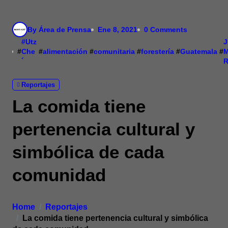
By Área de Prensa
Ene 8, 2021
0 Comments
#Utz
J
#
Che
#
alimentación
#
comunitaria
#
forestería
#
Guatemala
#
M
´
R
Reportajes
La comida tiene
pertenencia cultural y
simbólica de cada
comunidad
Home
Reportajes
La comida tiene pertenencia cultural y simbólica