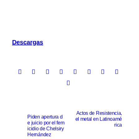
Descargas
N
Actos de Resistencia,
Piden apertura d
el metal en Latinoamé
a
e juicio por el fem
rica
icidio de Chelsiry
v
Hernández