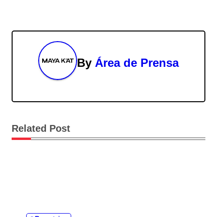
e
g
a
By
Área de Prensa
c
i
ó
Related Post
n
d
e
e
n