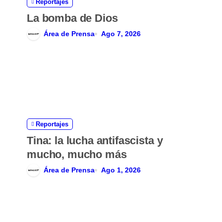
Reportajes
t
La bomba de Dios
r
Área de Prensa
Ago 7, 2026
a
d
a
s
Reportajes
Tina: la lucha antifascista y
mucho, mucho más
Área de Prensa
Ago 1, 2026