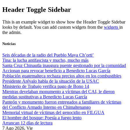
Skip
Header Toggle Sidebar
to
content
This is an example widget to show how the Header Toggle Sidebar
looks by default. You can add custom widgets from the
widgets
in
the admin.
Noticias
Seis décadas de la radio del Pueblo Maya Ch’orti’
Tina: la lucha antifascista y mucho, mucho más
Santa Cruz Chinautla inaugura puente gestionado por la comunidad
Accionan para revocar beneficio a Benedicto Lucas García
Población guatemalteca rechaza precios altos en los combustibles
Presidente Arévalo habla de la situación de la USAC
Ministerio de Trabajo verifica pago de Bono 14
Mientras develaban monumento a víctimas del CAI, le dieron
medidas sustitutivas a Benedicto Lucas García
Panteón y monumento fueron entregados a familiares de víctimas
del Conflicto Armado Interno en Chimaltenango
Memorial virtual de víctimas del genocidio en FILGUA
El hombre del bosque: Poesía a fuego lento
Arrancan 12 días de lectura
7 Ago 2026, Vie