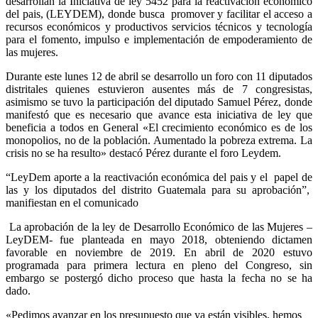
desarrollan la Iniciativa de ley 5452 para la reactivación económico
del pais, (LEYDEM), donde busca promover y facilitar el acceso a
recursos económicos y productivos servicios técnicos y tecnología
para el fomento, impulso e implementación de empoderamiento de
las mujeres.
Durante este lunes 12 de abril se desarrollo un foro con 11 diputados
distritales quienes estuvieron ausentes más de 7 congresistas,
asimismo se tuvo la participación del diputado Samuel Pérez, donde
manifestó que es necesario que avance esta iniciativa de ley que
beneficia a todos en General «El crecimiento económico es de los
monopolios, no de la población. Aumentado la pobreza extrema. La
crisis no se ha resulto» destacó Pérez durante el foro Leydem.
“LeyDem aporte a la reactivación económica del pais y el papel de
las y los diputados del distrito Guatemala para su aprobación”,
manifiestan en el comunicado
La aprobación de la ley de Desarrollo Económico de las Mujeres –
LeyDEM- fue planteada en mayo 2018, obteniendo dictamen
favorable en noviembre de 2019. En abril de 2020 estuvo
programada para primera lectura en pleno del Congreso, sin
embargo se postergó dicho proceso que hasta la fecha no se ha
dado.
«Pedimos avanzar en los presupuesto que ya están visibles, hemos