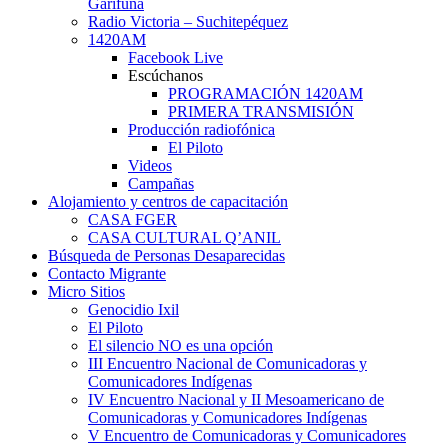
Garífuna
Radio Victoria – Suchitepéquez
1420AM
Facebook Live
Escúchanos
PROGRAMACIÓN 1420AM
PRIMERA TRANSMISIÓN
Producción radiofónica
El Piloto
Videos
Campañas
Alojamiento y centros de capacitación
CASA FGER
CASA CULTURAL Q’ANIL
Búsqueda de Personas Desaparecidas
Contacto Migrante
Micro Sitios
Genocidio Ixil
El Piloto
El silencio NO es una opción
III Encuentro Nacional de Comunicadoras y
Comunicadores Indígenas
IV Encuentro Nacional y II Mesoamericano de
Comunicadoras y Comunicadores Indígenas
V Encuentro de Comunicadoras y Comunicadores