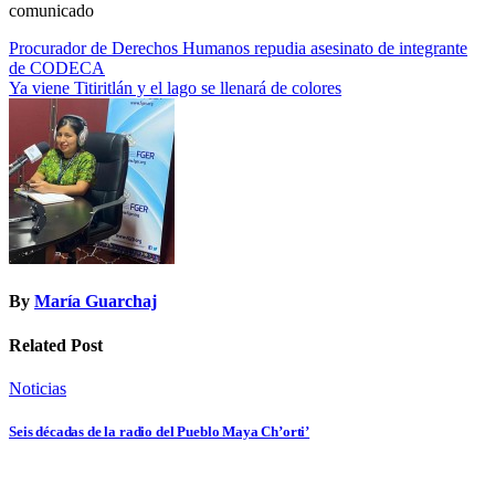
comunicado
Navegación
Procurador de Derechos Humanos repudia asesinato de integrante
de CODECA
de
Ya viene Titiritlán y el lago se llenará de colores
entradas
By
María Guarchaj
Related Post
Noticias
Seis décadas de la radio del Pueblo Maya Ch’orti’