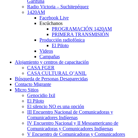
Garífuna
Radio Victoria – Suchitepéquez
1420AM
Facebook Live
Escúchanos
PROGRAMACIÓN 1420AM
PRIMERA TRANSMISIÓN
Producción radiofónica
El Piloto
Videos
Campañas
Alojamiento y centros de capacitación
CASA FGER
CASA CULTURAL Q’ANIL
Búsqueda de Personas Desaparecidas
Contacto Migrante
Micro Sitios
Genocidio Ixil
El Piloto
El silencio NO es una opción
III Encuentro Nacional de Comunicadoras y
Comunicadores Indígenas
IV Encuentro Nacional y II Mesoamericano de
Comunicadoras y Comunicadores Indígenas
V Encuentro de Comunicadoras y Comunicadores