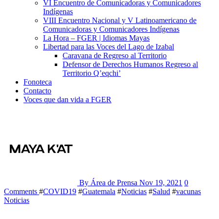
VI Encuentro de Comunicadoras y Comunicadores
Indígenas
VIII Encuentro Nacional y V Latinoamericano de
Comunicadoras y Comunicadores Indígenas
La Hora – FGER | Idiomas Mayas
Libertad para las Voces del Lago de Izabal
Caravana de Regreso al Territorio
Defensor de Derechos Humanos Regreso al
Territorio Q’eqchi’
Fonoteca
Contacto
Voces que dan vida a FGER
By Área de Prensa
Nov 19, 2021
0
Comments
#
COVID19
#
Guatemala
#
Noticias
#
Salud
#
vacunas
Noticias