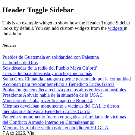
Skip
Header Toggle Sidebar
to
content
This is an example widget to show how the Header Toggle Sidebar
looks by default. You can add custom widgets from the
widgets
in
the admin.
Noticias
Pueblos de Guatemala en solidaridad con Palestina
La bomba de Dios
Seis décadas de la radio del Pueblo Maya Ch’orti’
Tina: la lucha antifascista y mucho, mucho más
Santa Cruz Chinautla inaugura puente gestionado por la comunidad
Accionan para revocar beneficio a Benedicto Lucas García
Población guatemalteca rechaza precios altos en los combustibles
Presidente Arévalo habla de la situación de la USAC
Ministerio de Trabajo verifica pago de Bono 14
Mientras develaban monumento a víctimas del CAI, le dieron
medidas sustitutivas a Benedicto Lucas García
Panteón y monumento fueron entregados a familiares de víctimas
del Conflicto Armado Interno en Chimaltenango
Memorial virtual de víctimas del genocidio en FILGUA
7 Ago 2026, Vie