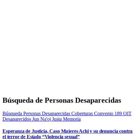
Búsqueda de Personas Desaparecidas
Búsqueda Personas Desaparecidas
Coberturas
Convenio 189 OIT
Desaparecidos
Jun Na'oj
Justa Memoria
Esperanza de Justicia, Caso Mujeres Achi y su denuncia contra
el terror de Estado “Violencia sexual”