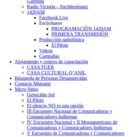
Garífuna
Radio Victoria – Suchitepéquez
1420AM
Facebook Live
Escúchanos
PROGRAMACIÓN 1420AM
PRIMERA TRANSMISIÓN
Producción radiofónica
El Piloto
Videos
Campañas
Alojamiento y centros de capacitación
CASA FGER
CASA CULTURAL Q’ANIL
Búsqueda de Personas Desaparecidas
Contacto Migrante
Micro Sitios
Genocidio Ixil
El Piloto
El silencio NO es una opción
III Encuentro Nacional de Comunicadoras y
Comunicadores Indígenas
IV Encuentro Nacional y II Mesoamericano de
Comunicadoras y Comunicadores Indígenas
V Encuentro de Comunicadoras y Comunicadores