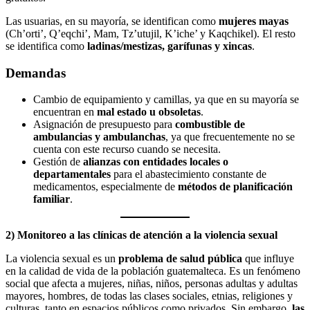
Las usuarias, en su mayoría, se identifican como
mujeres mayas
(Ch’orti’, Q’eqchi’, Mam, Tz’utujil, K’iche’ y Kaqchikel). El resto
se identifica como
ladinas/mestizas, garífunas y xincas
.
Demandas
Cambio de equipamiento y camillas, ya que en su mayoría se
encuentran en
mal estado u obsoletas
.
Asignación de presupuesto para
combustible de
ambulancias y ambulanchas
, ya que frecuentemente no se
cuenta con este recurso cuando se necesita.
Gestión de
alianzas con entidades locales o
departamentales
para el abastecimiento constante de
medicamentos, especialmente de
métodos de planificación
familiar
.
2) Monitoreo a las clínicas de atención a la violencia sexual
La violencia sexual es un
problema de salud pública
que influye
en la calidad de vida de la población guatemalteca. Es un fenómeno
social que afecta a mujeres, niñas, niños, personas adultas y adultas
mayores, hombres, de todas las clases sociales, etnias, religiones y
culturas, tanto en espacios públicos como privados. Sin embargo,
las