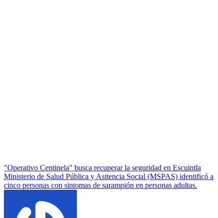
Navegación
"Operativo Centinela" busca recuperar la seguridad en Escuintla
Ministerio de Salud Pública y Asitencia Social (MSPAS) identificó a
de
cinco personas con sintomas de sarampión en personas adultas.
entradas