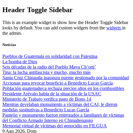
Skip
Header Toggle Sidebar
to
content
This is an example widget to show how the Header Toggle Sidebar
looks by default. You can add custom widgets from the
widgets
in
the admin.
Noticias
Pueblos de Guatemala en solidaridad con Palestina
La bomba de Dios
Seis décadas de la radio del Pueblo Maya Ch’orti’
Tina: la lucha antifascista y mucho, mucho más
Santa Cruz Chinautla inaugura puente gestionado por la comunidad
Accionan para revocar beneficio a Benedicto Lucas García
Población guatemalteca rechaza precios altos en los combustibles
Presidente Arévalo habla de la situación de la USAC
Ministerio de Trabajo verifica pago de Bono 14
Mientras develaban monumento a víctimas del CAI, le dieron
medidas sustitutivas a Benedicto Lucas García
Panteón y monumento fueron entregados a familiares de víctimas
del Conflicto Armado Interno en Chimaltenango
Memorial virtual de víctimas del genocidio en FILGUA
9 Ago 2026, Dom