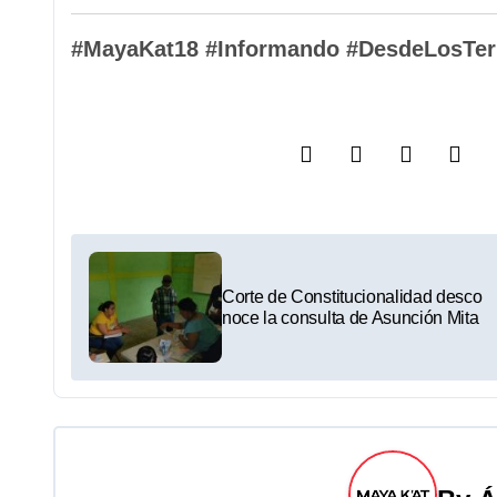
#MayaKat18 #Informando #DesdeLosTerr
N
a
Corte de Constitucionalidad desco
noce la consulta de Asunción Mita
v
e
g
a