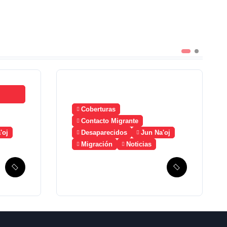
Coberturas
Contacto Migrante
'oj
Desaparecidos
Jun Na'oj
Migración
Noticias
Guatemala solicita
a México la
creación de un
mecanismo de
búsqueda de
migrantes