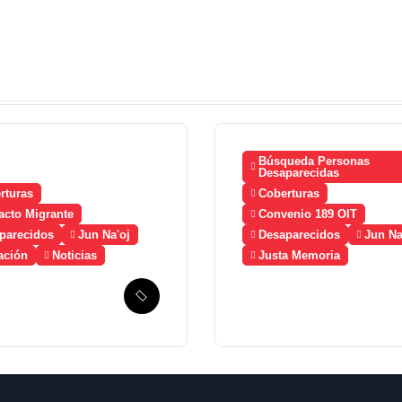
Búsqueda Personas
Desaparecidas
rturas
Coberturas
acto Migrante
Convenio 189 OIT
parecidos
Jun Na'oj
Desaparecidos
Jun Na
ación
Noticias
Justa Memoria
mala solicita
Esperanza de
ico la
Justicia, Caso
ción de un
Mujeres Achi y su
nismo de
denuncia contra el
ueda de
terror de Estado
antes
“Violencia sexual”