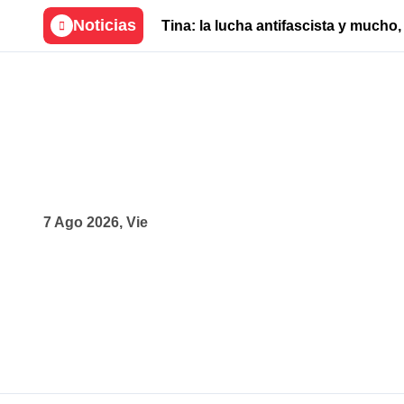
Skip
Noticias
Tina: la lucha antifascista y much
to
content
7 Ago 2026, Vie