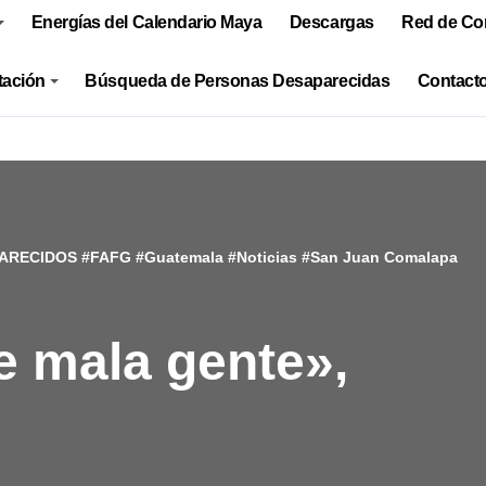
Energías del Calendario Maya
Descargas
Red de Co
tación
Búsqueda de Personas Desaparecidas
Contacto
ARECIDOS
#
FAFG
#
Guatemala
#
Noticias
#
San Juan Comalapa
e mala gente»,