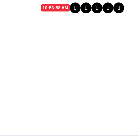
7 Ago 2026, Vie
10:56:59 AM
inautla inaugura puente gestionado por la comunidad