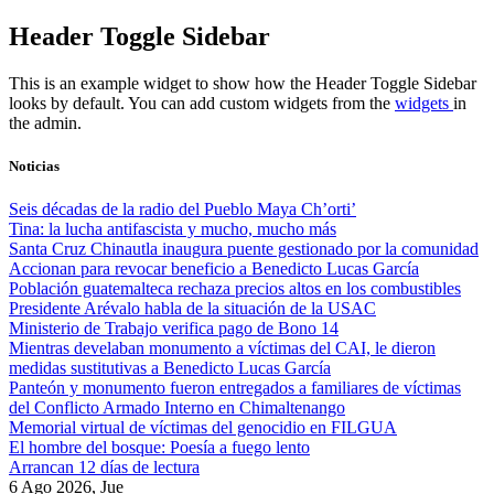
Skip
Header Toggle Sidebar
to
content
This is an example widget to show how the Header Toggle Sidebar
looks by default. You can add custom widgets from the
widgets
in
the admin.
Noticias
Seis décadas de la radio del Pueblo Maya Ch’orti’
Tina: la lucha antifascista y mucho, mucho más
Santa Cruz Chinautla inaugura puente gestionado por la comunidad
Accionan para revocar beneficio a Benedicto Lucas García
Población guatemalteca rechaza precios altos en los combustibles
Presidente Arévalo habla de la situación de la USAC
Ministerio de Trabajo verifica pago de Bono 14
Mientras develaban monumento a víctimas del CAI, le dieron
medidas sustitutivas a Benedicto Lucas García
Panteón y monumento fueron entregados a familiares de víctimas
del Conflicto Armado Interno en Chimaltenango
Memorial virtual de víctimas del genocidio en FILGUA
El hombre del bosque: Poesía a fuego lento
Arrancan 12 días de lectura
6 Ago 2026, Jue