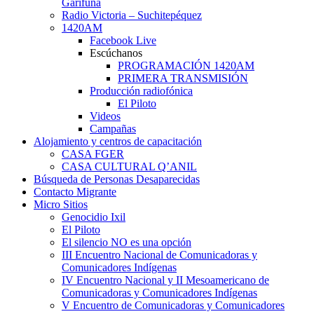
Garífuna
Radio Victoria – Suchitepéquez
1420AM
Facebook Live
Escúchanos
PROGRAMACIÓN 1420AM
PRIMERA TRANSMISIÓN
Producción radiofónica
El Piloto
Videos
Campañas
Alojamiento y centros de capacitación
CASA FGER
CASA CULTURAL Q’ANIL
Búsqueda de Personas Desaparecidas
Contacto Migrante
Micro Sitios
Genocidio Ixil
El Piloto
El silencio NO es una opción
III Encuentro Nacional de Comunicadoras y
Comunicadores Indígenas
IV Encuentro Nacional y II Mesoamericano de
Comunicadoras y Comunicadores Indígenas
V Encuentro de Comunicadoras y Comunicadores