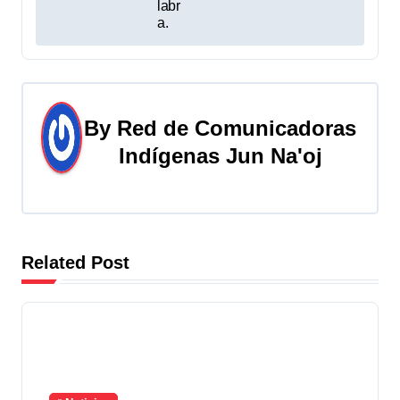
labr
a.
e
n
t
By
Red de Comunicadoras
r
Indígenas Jun Na'oj
a
d
a
Related Post
s