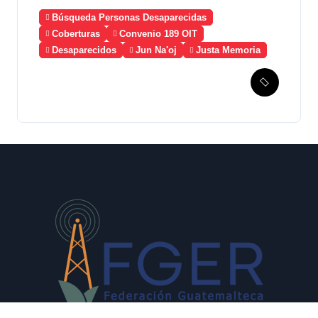
Búsqueda Personas Desaparecidas
Coberturas
Convenio 189 OIT
Desaparecidos
Jun Na'oj
Justa Memoria
Esperanza de Justicia,
Caso Mujeres Achi y su
denuncia contra el terror de
Estado “Violencia sexual”