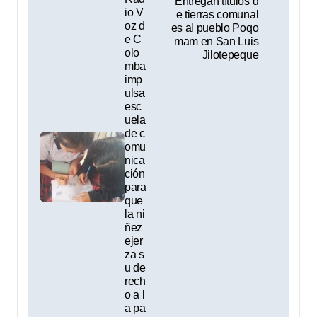
Entregan títulos d
io V
e tierras comunal
a
oz d
es al pueblo Poqo
e C
mam en San Luis
v
olo
Jilotepeque
mba
e
imp
ulsa
g
esc
uela
a
de c
omu
nica
c
ción
para
i
que
la ni
ó
ñez
ejer
n
za s
u de
d
rech
o a l
e
a pa