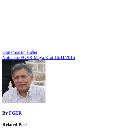
Navegación
Donemos un suéter
Noticiero FGER Maya K´at 16/11/2016
de
entradas
By
FGER
Related Post