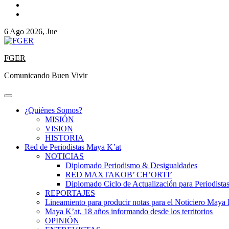
6 Ago 2026, Jue
FGER
Comunicando Buen Vivir
¿Quiénes Somos?
MISIÓN
VISION
HISTORIA
Red de Periodistas Maya K’at
NOTICIAS
Diplomado Periodismo & Desigualdades
RED MAXTAKOB’ CH’ORTI’
Diplomado Ciclo de Actualización para Periodista
REPORTAJES
Lineamiento para producir notas para el Noticiero Maya 
Maya K’at, 18 años informando desde los territorios
OPINIÓN