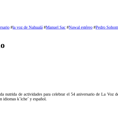
rsario
#
la voz de Nahualá
#
Manuel Sac
#
Nawal estéreo
#
Pedro Soho
io
da nutrida de actividades para celebrar el 54 aniversario de La Vo
n idiomas k´iche´ y español.