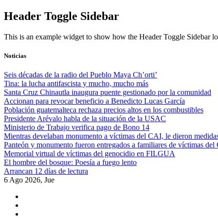
Skip
Header Toggle Sidebar
to
content
This is an example widget to show how the Header Toggle Sidebar lo
Noticias
Seis décadas de la radio del Pueblo Maya Ch’orti’
Tina: la lucha antifascista y mucho, mucho más
Santa Cruz Chinautla inaugura puente gestionado por la comunidad
Accionan para revocar beneficio a Benedicto Lucas García
Población guatemalteca rechaza precios altos en los combustibles
Presidente Arévalo habla de la situación de la USAC
Ministerio de Trabajo verifica pago de Bono 14
Mientras develaban monumento a víctimas del CAI, le dieron medidas
Panteón y monumento fueron entregados a familiares de víctimas del
Memorial virtual de víctimas del genocidio en FILGUA
El hombre del bosque: Poesía a fuego lento
Arrancan 12 días de lectura
6 Ago 2026, Jue