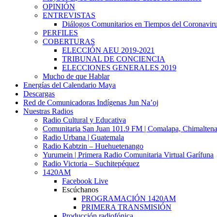
OPINIÓN
ENTREVISTAS
Diálogos Comunitarios en Tiempos del Coronavir
PERFILES
COBERTURAS
ELECCIÓN AEU 2019-2021
TRIBUNAL DE CONCIENCIA
ELECCIONES GENERALES 2019
Mucho de que Hablar
Energías del Calendario Maya
Descargas
Red de Comunicadoras Indígenas Jun Na’oj
Nuestras Radios
Radio Cultural y Educativa
Comunitaria San Juan 101.9 FM | Comalapa, Chimalten
Radio Urbana | Guatemala
Radio Kabtzin – Huehuetenango
Yurumein | Primera Radio Comunitaria Virtual Garífuna
Radio Victoria – Suchitepéquez
1420AM
Facebook Live
Escúchanos
PROGRAMACIÓN 1420AM
PRIMERA TRANSMISIÓN
Producción radiofónica