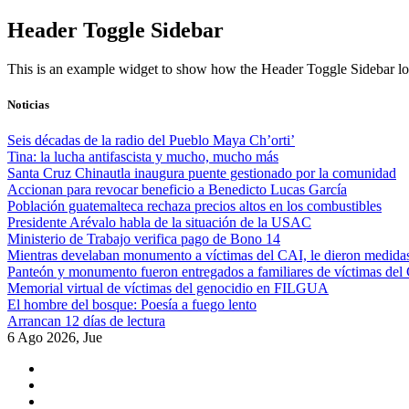
Skip
Header Toggle Sidebar
to
content
This is an example widget to show how the Header Toggle Sidebar lo
Noticias
Seis décadas de la radio del Pueblo Maya Ch’orti’
Tina: la lucha antifascista y mucho, mucho más
Santa Cruz Chinautla inaugura puente gestionado por la comunidad
Accionan para revocar beneficio a Benedicto Lucas García
Población guatemalteca rechaza precios altos en los combustibles
Presidente Arévalo habla de la situación de la USAC
Ministerio de Trabajo verifica pago de Bono 14
Mientras develaban monumento a víctimas del CAI, le dieron medidas
Panteón y monumento fueron entregados a familiares de víctimas del
Memorial virtual de víctimas del genocidio en FILGUA
El hombre del bosque: Poesía a fuego lento
Arrancan 12 días de lectura
6 Ago 2026, Jue