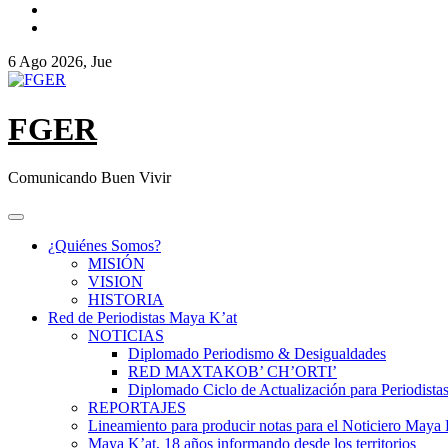
6 Ago 2026, Jue
FGER
Comunicando Buen Vivir
¿Quiénes Somos?
MISIÓN
VISION
HISTORIA
Red de Periodistas Maya K’at
NOTICIAS
Diplomado Periodismo & Desigualdades
RED MAXTAKOB’ CH’ORTI’
Diplomado Ciclo de Actualización para Periodista
REPORTAJES
Lineamiento para producir notas para el Noticiero Maya 
Maya K’at, 18 años informando desde los territorios