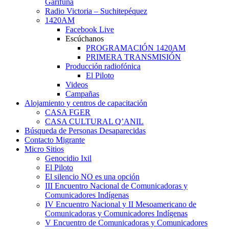
Garífuna
Radio Victoria – Suchitepéquez
1420AM
Facebook Live
Escúchanos
PROGRAMACIÓN 1420AM
PRIMERA TRANSMISIÓN
Producción radiofónica
El Piloto
Videos
Campañas
Alojamiento y centros de capacitación
CASA FGER
CASA CULTURAL Q’ANIL
Búsqueda de Personas Desaparecidas
Contacto Migrante
Micro Sitios
Genocidio Ixil
El Piloto
El silencio NO es una opción
III Encuentro Nacional de Comunicadoras y
Comunicadores Indígenas
IV Encuentro Nacional y II Mesoamericano de
Comunicadoras y Comunicadores Indígenas
V Encuentro de Comunicadoras y Comunicadores