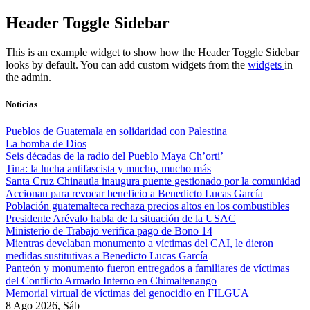
Skip
Header Toggle Sidebar
to
content
This is an example widget to show how the Header Toggle Sidebar
looks by default. You can add custom widgets from the
widgets
in
the admin.
Noticias
Pueblos de Guatemala en solidaridad con Palestina
La bomba de Dios
Seis décadas de la radio del Pueblo Maya Ch’orti’
Tina: la lucha antifascista y mucho, mucho más
Santa Cruz Chinautla inaugura puente gestionado por la comunidad
Accionan para revocar beneficio a Benedicto Lucas García
Población guatemalteca rechaza precios altos en los combustibles
Presidente Arévalo habla de la situación de la USAC
Ministerio de Trabajo verifica pago de Bono 14
Mientras develaban monumento a víctimas del CAI, le dieron
medidas sustitutivas a Benedicto Lucas García
Panteón y monumento fueron entregados a familiares de víctimas
del Conflicto Armado Interno en Chimaltenango
Memorial virtual de víctimas del genocidio en FILGUA
8 Ago 2026, Sáb