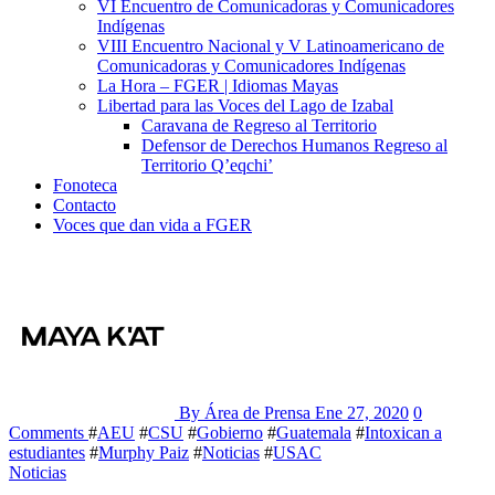
VI Encuentro de Comunicadoras y Comunicadores
Indígenas
VIII Encuentro Nacional y V Latinoamericano de
Comunicadoras y Comunicadores Indígenas
La Hora – FGER | Idiomas Mayas
Libertad para las Voces del Lago de Izabal
Caravana de Regreso al Territorio
Defensor de Derechos Humanos Regreso al
Territorio Q’eqchi’
Fonoteca
Contacto
Voces que dan vida a FGER
By Área de Prensa
Ene 27, 2020
0
Comments
#
AEU
#
CSU
#
Gobierno
#
Guatemala
#
Intoxican a
estudiantes
#
Murphy Paiz
#
Noticias
#
USAC
Noticias