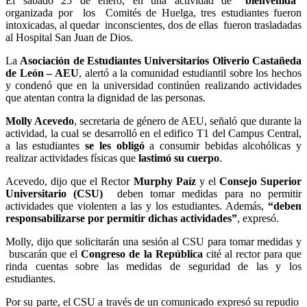
El sábado 25 de enero, en una actividad de
“bienvenida”
organizada por los Comités de Huelga, tres estudiantes fueron
intoxicadas, al quedar inconscientes, dos de ellas fueron trasladadas
al Hospital San Juan de Dios.
La
Asociación de Estudiantes Universitarios Oliverio Castañeda
de León – AEU
, alertó a la comunidad estudiantil sobre los hechos
y condenó que en la universidad continúen realizando actividades
que atentan contra la dignidad de las personas.
Molly Acevedo
, secretaria de género de AEU, señaló que durante la
actividad, la cual se desarrolló en el edifico T1 del Campus Central,
a las estudiantes
se les obligó
a consumir bebidas alcohólicas y
realizar actividades físicas que
lastimó su cuerpo
.
Acevedo, dijo que el Rector
Murphy Paíz
y el
Consejo Superior
Universitario (CSU)
deben tomar medidas para no permitir
actividades que violenten a las y los estudiantes. Además,
“deben
responsabilizarse por permitir dichas actividades”
, expresó.
Molly, dijo que solicitarán una sesión al CSU para tomar medidas y
buscarán que el
Congreso de la República
cité al rector para que
rinda cuentas sobre las medidas de seguridad de las y los
estudiantes.
Por su parte, el CSU a través de un comunicado expresó su repudio