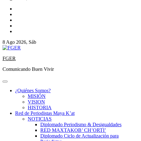
8 Ago 2026, Sáb
FGER
Comunicando Buen Vivir
¿Quiénes Somos?
MISIÓN
VISION
HISTORIA
Red de Periodistas Maya K’at
NOTICIAS
Diplomado Periodismo & Desigualdades
RED MAXTAKOB’ CH’ORTI’
Diplomado Ciclo de Actualización para