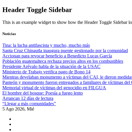
Skip
Header Toggle Sidebar
to
content
This is an example widget to show how the Header Toggle Sidebar lo
Noticias
Tina: la lucha antifascista y mucho, mucho más
Santa Cruz Chinautla inaugura puente gestionado por la comunidad
Accionan para revocar beneficio a Benedicto Lucas García
Población guatemalteca rechaza precios altos en los combustibles
Presidente Arévalo habla de la situación de la USAC
Ministerio de Trabajo verifica pago de Bono 14
Mientras develaban monumento a víctimas del CAI, le dieron medidas
Panteón y monumento fueron entregados a familiares de víctimas del
Memorial virtual de víctimas del genocidio en FILGUA
El hombre del bosque: Poesía a fuego lento
Arrancan 12 días de lectura
“Llegar a más comunidades”
5 Ago 2026, Mié