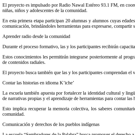
El proyecto es impulsado por Radio Nawal Estéreo 93.1 FM, en coord
niñas, niños y adolescentes de la comunidad.
En esta primera etapa participan 20 alumnas y alumnos cuyas edades os
comunicación, brindándoles herramientas para expresarse, compartir su
Aprender radio desde la comunidad
Durante el proceso formativo, las y los participantes recibirán capacit
Estos conocimientos les permitirán integrarse posteriormente al progr
de contenidos radiales.
El proyecto busca también que las y los participantes comprendan el v
Contar las historias en idioma K’iche’
La escuela también apuesta por fortalecer la identidad cultural y ling
de narrativas propias y el aprendizaje de herramientas para contar las
Esto implica recuperar la memoria colectiva, los saberes comunitari
comunidad.
Comunicación y derechos de los pueblos indígenas
La escuela “Sembradores de la Palabra” busca promover el derecho a la