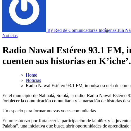
By Red de Comunicadoras Indígenas Jun Na
Noticias
Radio Nawal Estéreo 93.1 FM, i
cuenten sus historias en K’iche’.
Home
Noticias
Radio Nawal Estéreo 93.1 FM, impulsa escuela de comuni
En el municipio de Nahualá, Sololá, la radio Radio Nawal Estéreo 93.1 FM, inauguró la escuela de comunicación “Sembradores de la Palabra”, un espacio formativo dirigido a niñas, niños y jóvenes que busca
fortalecer la comunicación comunitaria y la narración de historias desd
Un espacio para formar nuevas voces comunitarias
En un esfuerzo por fortalecer la participación de la niñez y la juven
Palabra”, una iniciativa que busca abrir oportunidades de aprendizaje