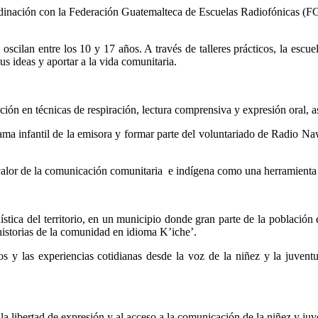
inación con la Federación Guatemalteca de Escuelas Radiofónicas (FG
cilan entre los 10 y 17 años. A través de talleres prácticos, la escue
s ideas y aportar a la vida comunitaria.
ación en técnicas de respiración, lectura comprensiva y expresión oral, 
ama infantil de la emisora y formar parte del voluntariado de Radio Nawa
alor de la comunicación comunitaria e indígena como una herramienta par
üística del territorio, en un municipio donde gran parte de la población
 historias de la comunidad en idioma K’iche’.
os y las experiencias cotidianas desde la voz de la niñez y la juvent
 libertad de expresión y al acceso a la comunicación de la niñez y juv