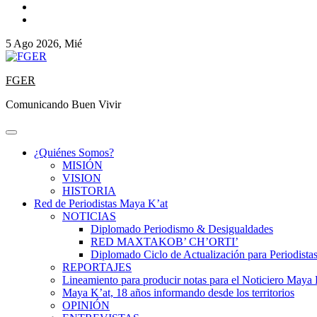
5 Ago 2026, Mié
FGER
Comunicando Buen Vivir
¿Quiénes Somos?
MISIÓN
VISION
HISTORIA
Red de Periodistas Maya K’at
NOTICIAS
Diplomado Periodismo & Desigualdades
RED MAXTAKOB’ CH’ORTI’
Diplomado Ciclo de Actualización para Periodista
REPORTAJES
Lineamiento para producir notas para el Noticiero Maya 
Maya K’at, 18 años informando desde los territorios
OPINIÓN