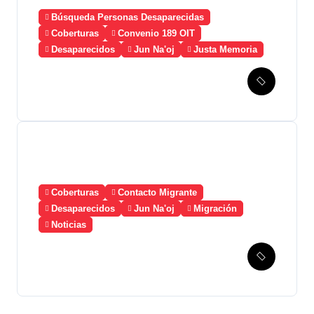
Búsqueda Personas Desaparecidas
Coberturas
Convenio 189 OIT
Desaparecidos
Jun Na'oj
Justa Memoria
Esperanza de Justicia,
Caso Mujeres Achi y su
denuncia contra el terror de
Estado “Violencia sexual”
Coberturas
Contacto Migrante
Desaparecidos
Jun Na'oj
Migración
Noticias
Guatemala solicita a
México la creación de un
mecanismo de búsqueda de
migrantes desaparecidos