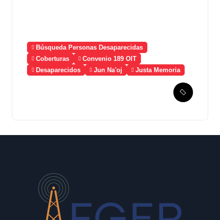
Búsqueda Personas Desaparecidas
Coberturas
Convenio 189 OIT
Desaparecidos
Jun Na'oj
Justa Memoria
Esperanza de Justicia,
Caso Mujeres Achi y su
denuncia contra el terror de
Estado “Violencia sexual”