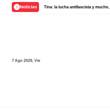
Skip
Noticias
Tina: la lucha antifascista y much
to
content
7 Ago 2026, Vie