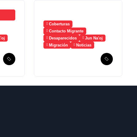
Coberturas
Contacto Migrante
'oj
Desaparecidos
Jun Na'oj
Migración
Noticias
Guatemala solicita
a México la
creación de un
mecanismo de
búsqueda de
migrantes
desaparecidos en
2023