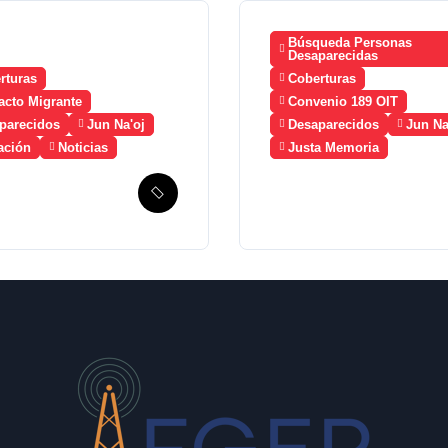
Búsqueda Personas
Desaparecidas
rturas
Coberturas
acto Migrante
Convenio 189 OIT
parecidos
Jun Na'oj
Desaparecidos
Jun Na
ación
Noticias
Justa Memoria
mala solicita
Esperanza de
ico la
Justicia, Caso
ción de un
Mujeres Achi y su
nismo de
denuncia contra el
ueda de
terror de Estado
antes
“Violencia sexual”
parecidos en