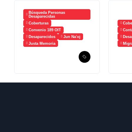
Búsqueda Personas
Desaparecidas
Coberturas
Cobe
Convenio 189 OIT
Cont
Desaparecidos
Jun Na'oj
Desa
Justa Memoria
Migr
Esperanza de
Guate
Justicia, Caso
a Méx
Mujeres Achi y su
crea
denuncia contra el
meca
terror de Estado
búsq
“Violencia sexual”
migr
desa
2023