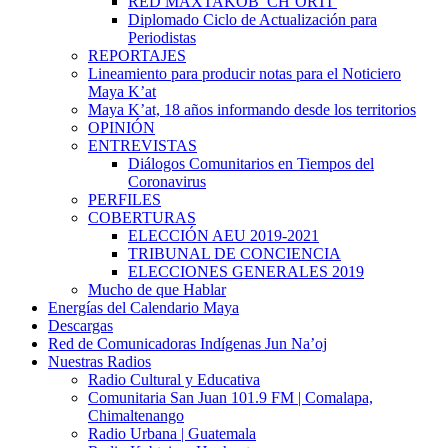
RED MAXTAKOB’ CH’ORTI’
Diplomado Ciclo de Actualización para
Periodistas
REPORTAJES
Lineamiento para producir notas para el Noticiero
Maya K’at
Maya K’at, 18 años informando desde los territorios
OPINIÓN
ENTREVISTAS
Diálogos Comunitarios en Tiempos del
Coronavirus
PERFILES
COBERTURAS
ELECCIÓN AEU 2019-2021
TRIBUNAL DE CONCIENCIA
ELECCIONES GENERALES 2019
Mucho de que Hablar
Energías del Calendario Maya
Descargas
Red de Comunicadoras Indígenas Jun Na’oj
Nuestras Radios
Radio Cultural y Educativa
Comunitaria San Juan 101.9 FM | Comalapa,
Chimaltenango
Radio Urbana | Guatemala