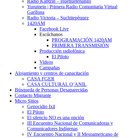
Radio Kabtzin – Huehuetenango
Yurumein | Primera Radio Comunitaria Virtual
Garífuna
Radio Victoria – Suchitepéquez
1420AM
Facebook Live
Escúchanos
PROGRAMACIÓN 1420AM
PRIMERA TRANSMISIÓN
Producción radiofónica
El Piloto
Videos
Campañas
Alojamiento y centros de capacitación
CASA FGER
CASA CULTURAL Q’ANIL
Búsqueda de Personas Desaparecidas
Contacto Migrante
Micro Sitios
Genocidio Ixil
El Piloto
El silencio NO es una opción
III Encuentro Nacional de Comunicadoras y
Comunicadores Indígenas
IV Encuentro Nacional y II Mesoamericano de