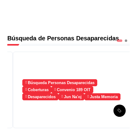
Búsqueda de Personas Desaparecidas
Búsqueda Personas Desaparecidas
Coberturas
Convenio 189 OIT
Desaparecidos
Jun Na'oj
Justa Memoria
Esperanza de Justicia,
Caso Mujeres Achi y su
denuncia contra el terror de
Estado “Violencia sexual”