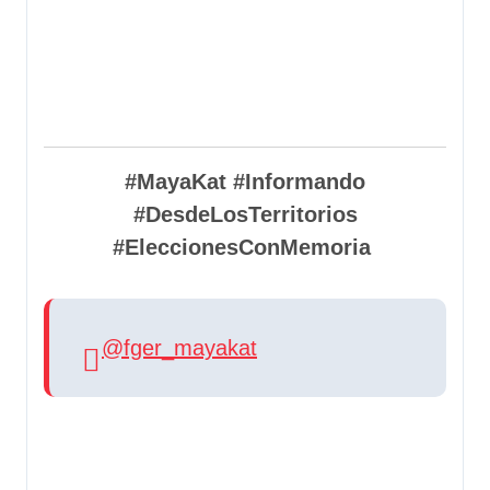
#MayaKat #Informando
#DesdeLosTerritorios
#EleccionesConMemoria
@fger_mayakat