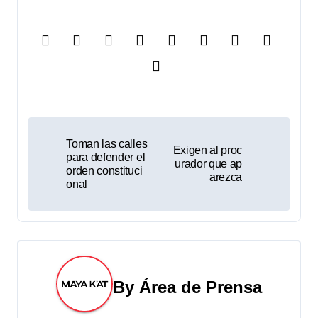
N
Toman las calles
Exigen al proc
a
para defender el
urador que ap
orden constituci
arezca
v
onal
e
g
a
By
Área de Prensa
c