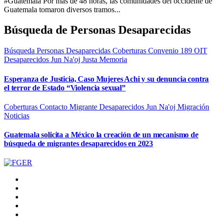
#Guatemala Por más de 48 horas, las comunidades del occidente de
Guatemala tomaron diversos tramos...
Búsqueda de Personas Desaparecidas
Búsqueda Personas Desaparecidas
Coberturas
Convenio 189 OIT
Desaparecidos
Jun Na'oj
Justa Memoria
Esperanza de Justicia, Caso Mujeres Achi y su denuncia contra
el terror de Estado “Violencia sexual”
Coberturas
Contacto Migrante
Desaparecidos
Jun Na'oj
Migración
Noticias
Guatemala solicita a México la creación de un mecanismo de
búsqueda de migrantes desaparecidos en 2023