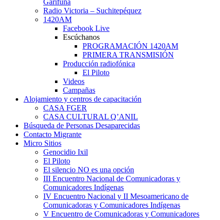
Garífuna
Radio Victoria – Suchitepéquez
1420AM
Facebook Live
Escúchanos
PROGRAMACIÓN 1420AM
PRIMERA TRANSMISIÓN
Producción radiofónica
El Piloto
Videos
Campañas
Alojamiento y centros de capacitación
CASA FGER
CASA CULTURAL Q’ANIL
Búsqueda de Personas Desaparecidas
Contacto Migrante
Micro Sitios
Genocidio Ixil
El Piloto
El silencio NO es una opción
III Encuentro Nacional de Comunicadoras y
Comunicadores Indígenas
IV Encuentro Nacional y II Mesoamericano de
Comunicadoras y Comunicadores Indígenas
V Encuentro de Comunicadoras y Comunicadores