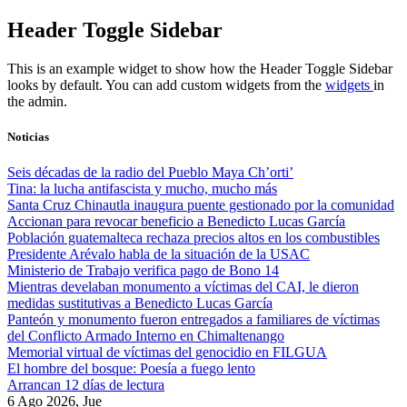
Skip
Header Toggle Sidebar
to
content
This is an example widget to show how the Header Toggle Sidebar
looks by default. You can add custom widgets from the
widgets
in
the admin.
Noticias
Seis décadas de la radio del Pueblo Maya Ch’orti’
Tina: la lucha antifascista y mucho, mucho más
Santa Cruz Chinautla inaugura puente gestionado por la comunidad
Accionan para revocar beneficio a Benedicto Lucas García
Población guatemalteca rechaza precios altos en los combustibles
Presidente Arévalo habla de la situación de la USAC
Ministerio de Trabajo verifica pago de Bono 14
Mientras develaban monumento a víctimas del CAI, le dieron
medidas sustitutivas a Benedicto Lucas García
Panteón y monumento fueron entregados a familiares de víctimas
del Conflicto Armado Interno en Chimaltenango
Memorial virtual de víctimas del genocidio en FILGUA
El hombre del bosque: Poesía a fuego lento
Arrancan 12 días de lectura
6 Ago 2026, Jue