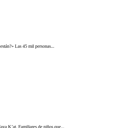
stán?» Las 45 mil personas...
aya K’at. Familiares de niños que...