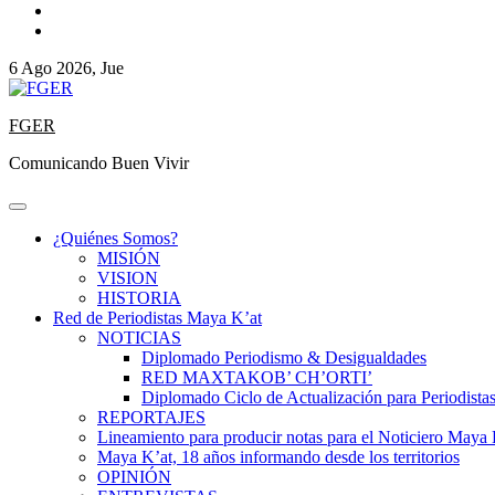
6 Ago 2026, Jue
FGER
Comunicando Buen Vivir
¿Quiénes Somos?
MISIÓN
VISION
HISTORIA
Red de Periodistas Maya K’at
NOTICIAS
Diplomado Periodismo & Desigualdades
RED MAXTAKOB’ CH’ORTI’
Diplomado Ciclo de Actualización para Periodista
REPORTAJES
Lineamiento para producir notas para el Noticiero Maya 
Maya K’at, 18 años informando desde los territorios
OPINIÓN