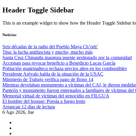
Skip
Header Toggle Sidebar
to
content
This is an example widget to show how the Header Toggle Sidebar lo
Noticias
Seis décadas de la radio del Pueblo Maya Ch’orti’
Tina: la lucha antifascista y mucho, mucho más
Santa Cruz Chinautla inaugura puente gestionado por la comunidad
Accionan para revocar beneficio a Benedicto Lucas García
Población guatemalteca rechaza precios altos en los combustibles
Presidente Arévalo habla de la situación de la USAC
Ministerio de Trabajo verifica pago de Bono 14
Mientras develaban monumento a víctimas del CAI, le dieron medidas
Panteón y monumento fueron entregados a familiares de víctimas del
Memorial virtual de víctimas del genocidio en FILGUA
El hombre del bosque: Poesía a fuego lento
Arrancan 12 días de lectura
6 Ago 2026, Jue