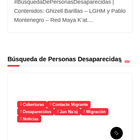
#BúsquedaDePersonasDesaparecidas |
Contenidos: Ghizell Barillas – LGHM y Pablo
Montenegro – Red Maya K’at....
Búsqueda de Personas Desaparecidas
Coberturas
Contacto Migrante
Desaparecidos
Jun Na'oj
Migración
Noticias
Guatemala solicita a
México la creación de un