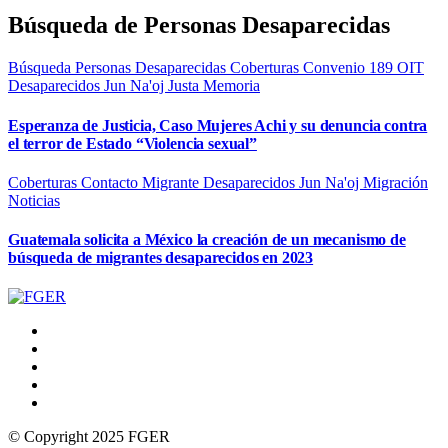
Búsqueda de Personas Desaparecidas
Búsqueda Personas Desaparecidas
Coberturas
Convenio 189 OIT
Desaparecidos
Jun Na'oj
Justa Memoria
Esperanza de Justicia, Caso Mujeres Achi y su denuncia contra
el terror de Estado “Violencia sexual”
Coberturas
Contacto Migrante
Desaparecidos
Jun Na'oj
Migración
Noticias
Guatemala solicita a México la creación de un mecanismo de
búsqueda de migrantes desaparecidos en 2023
© Copyright 2025 FGER