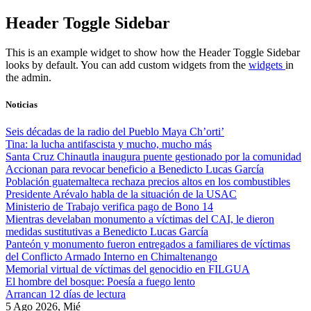
Skip
Header Toggle Sidebar
to
content
This is an example widget to show how the Header Toggle Sidebar
looks by default. You can add custom widgets from the
widgets
in
the admin.
Noticias
Seis décadas de la radio del Pueblo Maya Ch’orti’
Tina: la lucha antifascista y mucho, mucho más
Santa Cruz Chinautla inaugura puente gestionado por la comunidad
Accionan para revocar beneficio a Benedicto Lucas García
Población guatemalteca rechaza precios altos en los combustibles
Presidente Arévalo habla de la situación de la USAC
Ministerio de Trabajo verifica pago de Bono 14
Mientras develaban monumento a víctimas del CAI, le dieron
medidas sustitutivas a Benedicto Lucas García
Panteón y monumento fueron entregados a familiares de víctimas
del Conflicto Armado Interno en Chimaltenango
Memorial virtual de víctimas del genocidio en FILGUA
El hombre del bosque: Poesía a fuego lento
Arrancan 12 días de lectura
5 Ago 2026, Mié