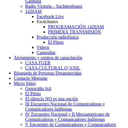
Garífuna
Radio Victoria – Suchitepéquez
1420AM
Facebook Live
Escúchanos
PROGRAMACIÓN 1420AM
PRIMERA TRANSMISIÓN
Producción radiofónica
El Piloto
Videos
Campañas
Alojamiento y centros de capacitación
CASA FGER
CASA CULTURAL Q’ANIL
Búsqueda de Personas Desaparecidas
Contacto Migrante
Micro Sitios
Genocidio Ixil
El Piloto
El silencio NO es una opción
III Encuentro Nacional de Comunicadoras y
Comunicadores Indígenas
IV Encuentro Nacional y II Mesoamericano de
Comunicadoras y Comunicadores Indígenas
V Encuentro de Comunicadoras y Comunicadores