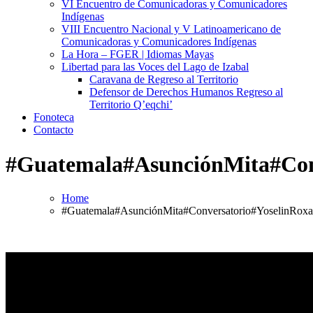
VI Encuentro de Comunicadoras y Comunicadores
Indígenas
VIII Encuentro Nacional y V Latinoamericano de
Comunicadoras y Comunicadores Indígenas
La Hora – FGER | Idiomas Mayas
Libertad para las Voces del Lago de Izabal
Caravana de Regreso al Territorio
Defensor de Derechos Humanos Regreso al
Territorio Q’eqchi’
Fonoteca
Contacto
#Guatemala#AsunciónMita#Con
Home
#Guatemala#AsunciónMita#Conversatorio#YoselinRoxa