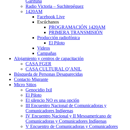
Garífuna
Radio Victoria – Suchitepéquez
1420AM
Facebook Live
Escúchanos
PROGRAMACIÓN 1420AM
PRIMERA TRANSMISIÓN
Producción radiofónica
El Piloto
Videos
Campañas
Alojamiento y centros de capacitación
CASA FGER
CASA CULTURAL Q’ANIL
Búsqueda de Personas Desaparecidas
Contacto Migrante
Micro Sitios
Genocidio Ixil
El Piloto
El silencio NO es una opción
III Encuentro Nacional de Comunicadoras y
Comunicadores Indígenas
IV Encuentro Nacional y II Mesoamericano de
Comunicadoras y Comunicadores Indígenas
V Encuentro de Comunicadoras y Comunicadores