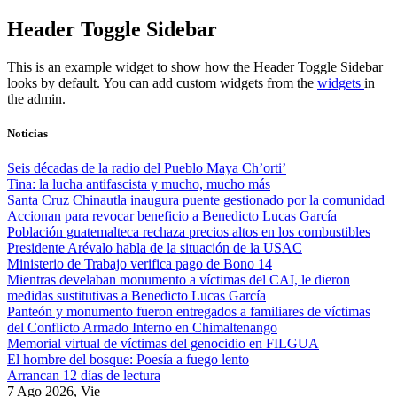
Skip
Header Toggle Sidebar
to
content
This is an example widget to show how the Header Toggle Sidebar
looks by default. You can add custom widgets from the
widgets
in
the admin.
Noticias
Seis décadas de la radio del Pueblo Maya Ch’orti’
Tina: la lucha antifascista y mucho, mucho más
Santa Cruz Chinautla inaugura puente gestionado por la comunidad
Accionan para revocar beneficio a Benedicto Lucas García
Población guatemalteca rechaza precios altos en los combustibles
Presidente Arévalo habla de la situación de la USAC
Ministerio de Trabajo verifica pago de Bono 14
Mientras develaban monumento a víctimas del CAI, le dieron
medidas sustitutivas a Benedicto Lucas García
Panteón y monumento fueron entregados a familiares de víctimas
del Conflicto Armado Interno en Chimaltenango
Memorial virtual de víctimas del genocidio en FILGUA
El hombre del bosque: Poesía a fuego lento
Arrancan 12 días de lectura
7 Ago 2026, Vie