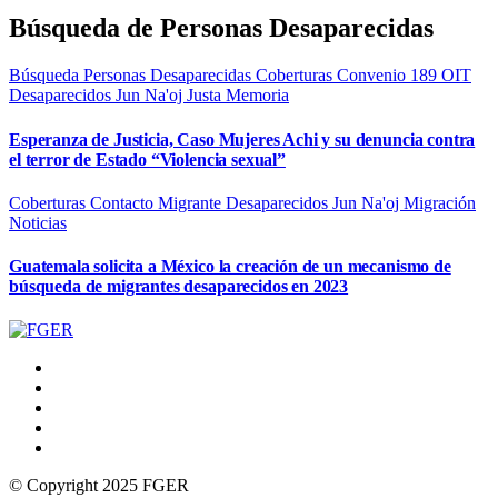
Búsqueda de Personas Desaparecidas
Búsqueda Personas Desaparecidas
Coberturas
Convenio 189 OIT
Desaparecidos
Jun Na'oj
Justa Memoria
Esperanza de Justicia, Caso Mujeres Achi y su denuncia contra
el terror de Estado “Violencia sexual”
Coberturas
Contacto Migrante
Desaparecidos
Jun Na'oj
Migración
Noticias
Guatemala solicita a México la creación de un mecanismo de
búsqueda de migrantes desaparecidos en 2023
© Copyright 2025 FGER