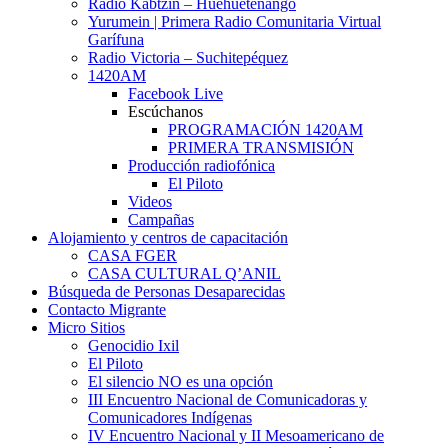
Radio Kabtzin – Huehuetenango
Yurumein | Primera Radio Comunitaria Virtual
Garífuna
Radio Victoria – Suchitepéquez
1420AM
Facebook Live
Escúchanos
PROGRAMACIÓN 1420AM
PRIMERA TRANSMISIÓN
Producción radiofónica
El Piloto
Videos
Campañas
Alojamiento y centros de capacitación
CASA FGER
CASA CULTURAL Q’ANIL
Búsqueda de Personas Desaparecidas
Contacto Migrante
Micro Sitios
Genocidio Ixil
El Piloto
El silencio NO es una opción
III Encuentro Nacional de Comunicadoras y
Comunicadores Indígenas
IV Encuentro Nacional y II Mesoamericano de