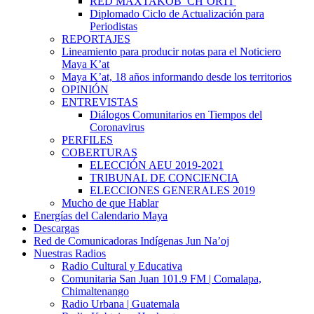
RED MAXTAKOB’ CH’ORTI’
Diplomado Ciclo de Actualización para
Periodistas
REPORTAJES
Lineamiento para producir notas para el Noticiero
Maya K’at
Maya K’at, 18 años informando desde los territorios
OPINIÓN
ENTREVISTAS
Diálogos Comunitarios en Tiempos del
Coronavirus
PERFILES
COBERTURAS
ELECCIÓN AEU 2019-2021
TRIBUNAL DE CONCIENCIA
ELECCIONES GENERALES 2019
Mucho de que Hablar
Energías del Calendario Maya
Descargas
Red de Comunicadoras Indígenas Jun Na’oj
Nuestras Radios
Radio Cultural y Educativa
Comunitaria San Juan 101.9 FM | Comalapa,
Chimaltenango
Radio Urbana | Guatemala