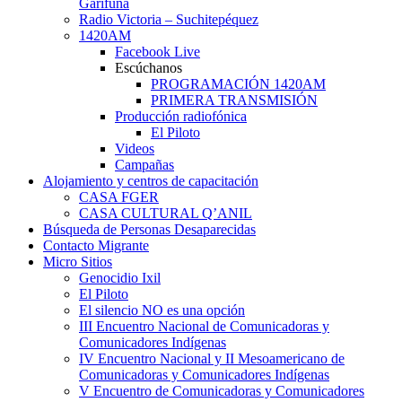
Garífuna
Radio Victoria – Suchitepéquez
1420AM
Facebook Live
Escúchanos
PROGRAMACIÓN 1420AM
PRIMERA TRANSMISIÓN
Producción radiofónica
El Piloto
Videos
Campañas
Alojamiento y centros de capacitación
CASA FGER
CASA CULTURAL Q’ANIL
Búsqueda de Personas Desaparecidas
Contacto Migrante
Micro Sitios
Genocidio Ixil
El Piloto
El silencio NO es una opción
III Encuentro Nacional de Comunicadoras y
Comunicadores Indígenas
IV Encuentro Nacional y II Mesoamericano de
Comunicadoras y Comunicadores Indígenas
V Encuentro de Comunicadoras y Comunicadores