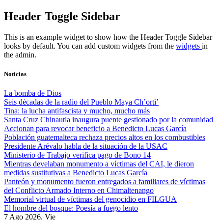
Skip
Header Toggle Sidebar
to
content
This is an example widget to show how the Header Toggle Sidebar
looks by default. You can add custom widgets from the
widgets
in
the admin.
Noticias
La bomba de Dios
Seis décadas de la radio del Pueblo Maya Ch’orti’
Tina: la lucha antifascista y mucho, mucho más
Santa Cruz Chinautla inaugura puente gestionado por la comunidad
Accionan para revocar beneficio a Benedicto Lucas García
Población guatemalteca rechaza precios altos en los combustibles
Presidente Arévalo habla de la situación de la USAC
Ministerio de Trabajo verifica pago de Bono 14
Mientras develaban monumento a víctimas del CAI, le dieron
medidas sustitutivas a Benedicto Lucas García
Panteón y monumento fueron entregados a familiares de víctimas
del Conflicto Armado Interno en Chimaltenango
Memorial virtual de víctimas del genocidio en FILGUA
El hombre del bosque: Poesía a fuego lento
7 Ago 2026, Vie