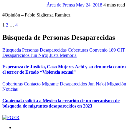
Área de Prensa
May 24, 2018
4 mins read
#Opinión – Pablo Sigüenza Ramírez.
Paginación
1
2
…
4
de
Búsqueda de Personas Desaparecidas
entradas
Búsqueda Personas Desaparecidas
Coberturas
Convenio 189 OIT
Desaparecidos
Jun Na'oj
Justa Memoria
Esperanza de Justicia, Caso Mujeres Achi y su denuncia contra
el terror de Estado “Violencia sexual”
Coberturas
Contacto Migrante
Desaparecidos
Jun Na'oj
Migración
Noticias
Guatemala solicita a México la creación de un mecanismo de
búsqueda de migrantes desaparecidos en 2023