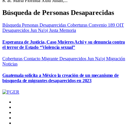
K’at. María Florinda Xulú Julián,...
Búsqueda de Personas Desaparecidas
Búsqueda Personas Desaparecidas
Coberturas
Convenio 189 OIT
Desaparecidos
Jun Na'oj
Justa Memoria
Esperanza de Justicia, Caso Mujeres Achi y su denuncia contra
el terror de Estado “Violencia sexual”
Coberturas
Contacto Migrante
Desaparecidos
Jun Na'oj
Migración
Noticias
Guatemala solicita a México la creación de un mecanismo de
búsqueda de migrantes desaparecidos en 2023