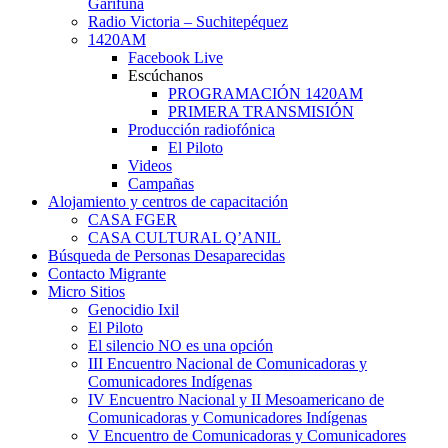
Garífuna
Radio Victoria – Suchitepéquez
1420AM
Facebook Live
Escúchanos
PROGRAMACIÓN 1420AM
PRIMERA TRANSMISIÓN
Producción radiofónica
El Piloto
Videos
Campañas
Alojamiento y centros de capacitación
CASA FGER
CASA CULTURAL Q’ANIL
Búsqueda de Personas Desaparecidas
Contacto Migrante
Micro Sitios
Genocidio Ixil
El Piloto
El silencio NO es una opción
III Encuentro Nacional de Comunicadoras y
Comunicadores Indígenas
IV Encuentro Nacional y II Mesoamericano de
Comunicadoras y Comunicadores Indígenas
V Encuentro de Comunicadoras y Comunicadores