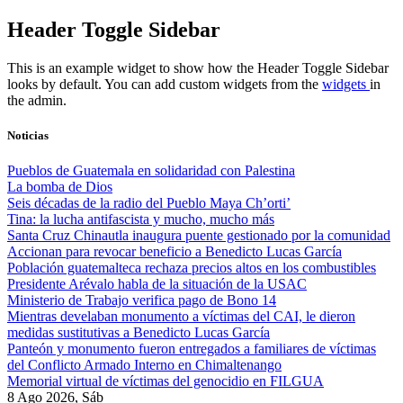
Skip
Header Toggle Sidebar
to
content
This is an example widget to show how the Header Toggle Sidebar
looks by default. You can add custom widgets from the
widgets
in
the admin.
Noticias
Pueblos de Guatemala en solidaridad con Palestina
La bomba de Dios
Seis décadas de la radio del Pueblo Maya Ch’orti’
Tina: la lucha antifascista y mucho, mucho más
Santa Cruz Chinautla inaugura puente gestionado por la comunidad
Accionan para revocar beneficio a Benedicto Lucas García
Población guatemalteca rechaza precios altos en los combustibles
Presidente Arévalo habla de la situación de la USAC
Ministerio de Trabajo verifica pago de Bono 14
Mientras develaban monumento a víctimas del CAI, le dieron
medidas sustitutivas a Benedicto Lucas García
Panteón y monumento fueron entregados a familiares de víctimas
del Conflicto Armado Interno en Chimaltenango
Memorial virtual de víctimas del genocidio en FILGUA
8 Ago 2026, Sáb