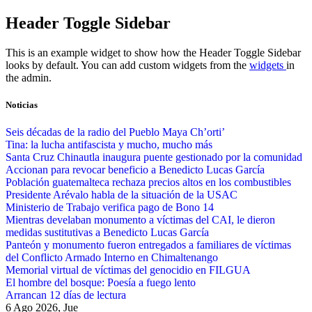
Skip
Header Toggle Sidebar
to
content
This is an example widget to show how the Header Toggle Sidebar
looks by default. You can add custom widgets from the
widgets
in
the admin.
Noticias
Seis décadas de la radio del Pueblo Maya Ch’orti’
Tina: la lucha antifascista y mucho, mucho más
Santa Cruz Chinautla inaugura puente gestionado por la comunidad
Accionan para revocar beneficio a Benedicto Lucas García
Población guatemalteca rechaza precios altos en los combustibles
Presidente Arévalo habla de la situación de la USAC
Ministerio de Trabajo verifica pago de Bono 14
Mientras develaban monumento a víctimas del CAI, le dieron
medidas sustitutivas a Benedicto Lucas García
Panteón y monumento fueron entregados a familiares de víctimas
del Conflicto Armado Interno en Chimaltenango
Memorial virtual de víctimas del genocidio en FILGUA
El hombre del bosque: Poesía a fuego lento
Arrancan 12 días de lectura
6 Ago 2026, Jue