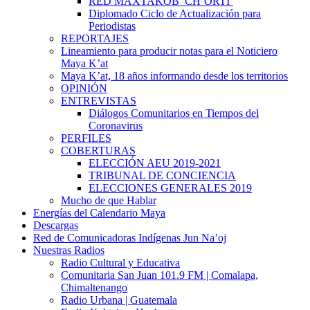
RED MAXTAKOB’ CH’ORTI’
Diplomado Ciclo de Actualización para
Periodistas
REPORTAJES
Lineamiento para producir notas para el Noticiero
Maya K’at
Maya K’at, 18 años informando desde los territorios
OPINIÓN
ENTREVISTAS
Diálogos Comunitarios en Tiempos del
Coronavirus
PERFILES
COBERTURAS
ELECCIÓN AEU 2019-2021
TRIBUNAL DE CONCIENCIA
ELECCIONES GENERALES 2019
Mucho de que Hablar
Energías del Calendario Maya
Descargas
Red de Comunicadoras Indígenas Jun Na’oj
Nuestras Radios
Radio Cultural y Educativa
Comunitaria San Juan 101.9 FM | Comalapa,
Chimaltenango
Radio Urbana | Guatemala