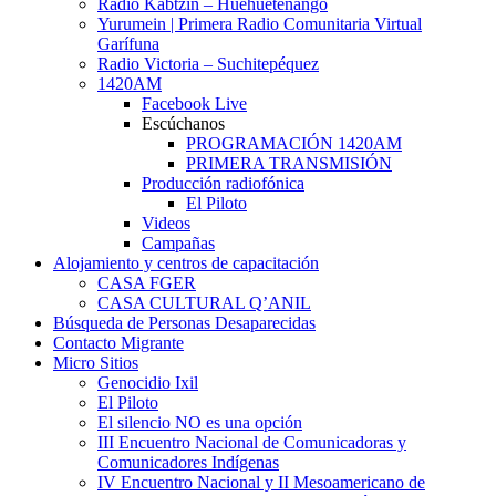
Radio Kabtzin – Huehuetenango
Yurumein | Primera Radio Comunitaria Virtual
Garífuna
Radio Victoria – Suchitepéquez
1420AM
Facebook Live
Escúchanos
PROGRAMACIÓN 1420AM
PRIMERA TRANSMISIÓN
Producción radiofónica
El Piloto
Videos
Campañas
Alojamiento y centros de capacitación
CASA FGER
CASA CULTURAL Q’ANIL
Búsqueda de Personas Desaparecidas
Contacto Migrante
Micro Sitios
Genocidio Ixil
El Piloto
El silencio NO es una opción
III Encuentro Nacional de Comunicadoras y
Comunicadores Indígenas
IV Encuentro Nacional y II Mesoamericano de