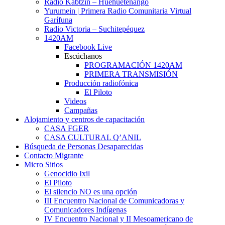
Radio Kabtzin – Huehuetenango
Yurumein | Primera Radio Comunitaria Virtual
Garífuna
Radio Victoria – Suchitepéquez
1420AM
Facebook Live
Escúchanos
PROGRAMACIÓN 1420AM
PRIMERA TRANSMISIÓN
Producción radiofónica
El Piloto
Videos
Campañas
Alojamiento y centros de capacitación
CASA FGER
CASA CULTURAL Q’ANIL
Búsqueda de Personas Desaparecidas
Contacto Migrante
Micro Sitios
Genocidio Ixil
El Piloto
El silencio NO es una opción
III Encuentro Nacional de Comunicadoras y
Comunicadores Indígenas
IV Encuentro Nacional y II Mesoamericano de