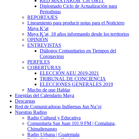
RED MAXTAKOB’ CH’ORTI’
Diplomado Ciclo de Actualización para
Periodistas
REPORTAJES
Lineamiento para producir notas para el Noticiero
Maya K’at
Maya K’at, 18 años informando desde los territorios
OPINIÓN
ENTREVISTAS
Diálogos Comunitarios en Tiempos del
Coronavirus
PERFILES
COBERTURAS
ELECCIÓN AEU 2019-2021
TRIBUNAL DE CONCIENCIA
ELECCIONES GENERALES 2019
Mucho de que Hablar
Energías del Calendario Maya
Descargas
Red de Comunicadoras Indígenas Jun Na’oj
Nuestras Radios
Radio Cultural y Educativa
Comunitaria San Juan 101.9 FM | Comalapa,
Chimaltenango
Radio Urbana | Guatemala