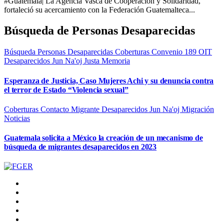
#Guatemala| La Agencia Vasca de Cooperación y Solidaridad,
fortaleció su acercamiento con la Federación Guatemalteca...
Búsqueda de Personas Desaparecidas
Búsqueda Personas Desaparecidas
Coberturas
Convenio 189 OIT
Desaparecidos
Jun Na'oj
Justa Memoria
Esperanza de Justicia, Caso Mujeres Achi y su denuncia contra
el terror de Estado “Violencia sexual”
Coberturas
Contacto Migrante
Desaparecidos
Jun Na'oj
Migración
Noticias
Guatemala solicita a México la creación de un mecanismo de
búsqueda de migrantes desaparecidos en 2023