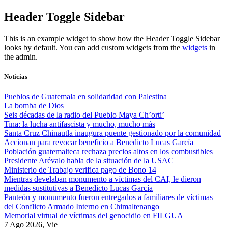
Skip
Header Toggle Sidebar
to
content
This is an example widget to show how the Header Toggle Sidebar
looks by default. You can add custom widgets from the
widgets
in
the admin.
Noticias
Pueblos de Guatemala en solidaridad con Palestina
La bomba de Dios
Seis décadas de la radio del Pueblo Maya Ch’orti’
Tina: la lucha antifascista y mucho, mucho más
Santa Cruz Chinautla inaugura puente gestionado por la comunidad
Accionan para revocar beneficio a Benedicto Lucas García
Población guatemalteca rechaza precios altos en los combustibles
Presidente Arévalo habla de la situación de la USAC
Ministerio de Trabajo verifica pago de Bono 14
Mientras develaban monumento a víctimas del CAI, le dieron
medidas sustitutivas a Benedicto Lucas García
Panteón y monumento fueron entregados a familiares de víctimas
del Conflicto Armado Interno en Chimaltenango
Memorial virtual de víctimas del genocidio en FILGUA
7 Ago 2026, Vie