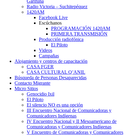
Garífuna
Radio Victoria – Suchitepéquez
1420AM
Facebook Live
Escúchanos
PROGRAMACIÓN 1420AM
PRIMERA TRANSMISIÓN
Producción radiofónica
El Piloto
Videos
Campañas
Alojamiento y centros de capacitación
CASA FGER
CASA CULTURAL Q’ANIL
Búsqueda de Personas Desaparecidas
Contacto Migrante
Micro Sitios
Genocidio Ixil
El Piloto
El silencio NO es una opción
III Encuentro Nacional de Comunicadoras y
Comunicadores Indígenas
IV Encuentro Nacional y II Mesoamericano de
Comunicadoras y Comunicadores Indígenas
V Encuentro de Comunicadoras y Comunicadores