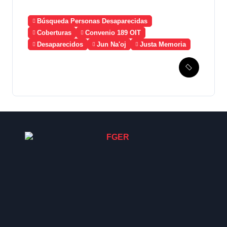
Búsqueda Personas Desaparecidas
Coberturas
Convenio 189 OIT
Desaparecidos
Jun Na'oj
Justa Memoria
Esperanza de Justicia,
Caso Mujeres Achi y su
denuncia contra el terror de
Estado “Violencia sexual”