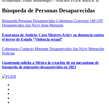
#Guatemala | Pablo Montenegro – Noticiero FGER Maya K’at
Búsqueda de Personas Desaparecidas
Búsqueda Personas Desaparecidas
Coberturas
Convenio 189 OIT
Desaparecidos
Jun Na'oj
Justa Memoria
Esperanza de Justicia, Caso Mujeres Achi y su denuncia contra
el terror de Estado “Violencia sexual”
Coberturas
Contacto Migrante
Desaparecidos
Jun Na'oj
Migración
Noticias
Guatemala solicita a México la creación de un mecanismo de
búsqueda de migrantes desaparecidos en 2023