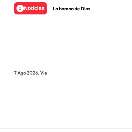
Skip
Noticias
La bomba de Dios
to
content
7 Ago 2026, Vie