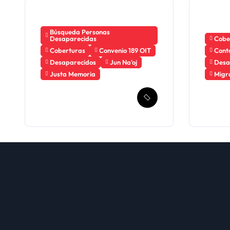
Búsqueda Personas
Desaparecidas
Cobe
Coberturas
Convenio 189 OIT
Cont
Desaparecidos
Jun Na'oj
Desa
Justa Memoria
Migr
Esperanza de
Guate
Justicia, Caso
a Méx
Mujeres Achi y su
crea
denuncia contra el
meca
terror de Estado
búsq
“Violencia sexual”
migr
desa
2023