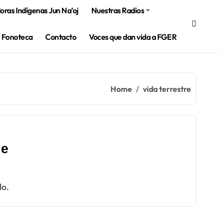
ras Indígenas Jun Na’oj
Nuestras Radios
Fonoteca
Contacto
Voces que dan vida a FGER
Home
vida terrestre
je
lo.