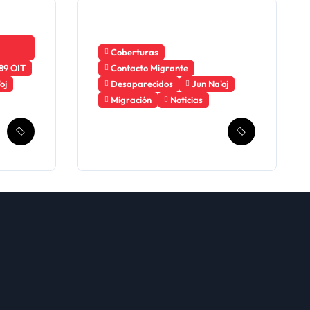
Coberturas
89 OIT
Contacto Migrante
oj
Desaparecidos
Jun Na'oj
Migración
Noticias
Guatemala solicita
a México la
creación de un
mecanismo de
búsqueda de
migrantes
desaparecidos en
2023