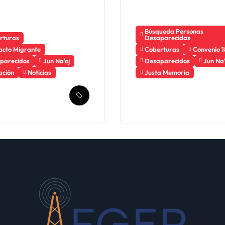
Búsqueda Personas
rturas
Desaparecidas
acto Migrante
Coberturas
Convenio 1
parecidos
Jun Na'oj
Desaparecidos
Jun Na'
ación
Noticias
Justa Memoria
mala solicita
Esperanza de
ico la
Justicia, Caso
ción de un
Mujeres Achi y su
nismo de
denuncia contra el
ueda de
terror de Estado
antes
“Violencia sexual”
parecidos en