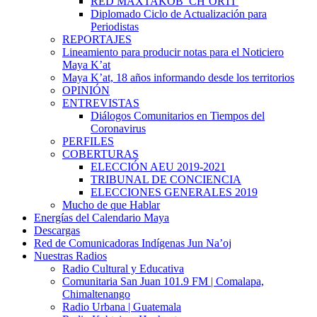
RED MAXTAKOB’ CH’ORTI’
Diplomado Ciclo de Actualización para
Periodistas
REPORTAJES
Lineamiento para producir notas para el Noticiero
Maya K’at
Maya K’at, 18 años informando desde los territorios
OPINIÓN
ENTREVISTAS
Diálogos Comunitarios en Tiempos del
Coronavirus
PERFILES
COBERTURAS
ELECCIÓN AEU 2019-2021
TRIBUNAL DE CONCIENCIA
ELECCIONES GENERALES 2019
Mucho de que Hablar
Energías del Calendario Maya
Descargas
Red de Comunicadoras Indígenas Jun Na’oj
Nuestras Radios
Radio Cultural y Educativa
Comunitaria San Juan 101.9 FM | Comalapa,
Chimaltenango
Radio Urbana | Guatemala