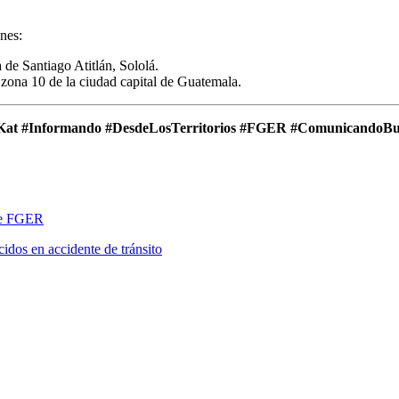
nes:
ia de Santiago Atitlán, Sololá.
, zona 10 de la ciudad capital de Guatemala.
at #Informando #DesdeLosTerritorios #FGER #ComunicandoBu
 de FGER
ecidos en accidente de tránsito