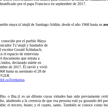
eatificado por el papa Francisco en septiembre de 2017.
pueblo maya tz’utujil de Santiago Atitlán, desde el año 1968 hasta su
ase
r, conocido por el pueblo Maya
nicador Tz’utujil y fundador de
el escritor Gerald Schlabach,
n el espacio de entrevista
el documento que retrata a
Unidos, declarado mártir en
mbre de 2017. Él sirvió y vivió
968 hasta su asesinato el 28 de
 #FGER
deLosTerritorios
o. o Bta.)1​ es un difunto cuyas virtudes han sido previamente certi
plio, aludiendo a la creencia de que esa persona está ya gozando del pa
rable; el tercero, beato; y el cuarto, santo. También se conoce como 