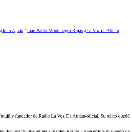
#
Juan Ajtzip
#
Juan Pablo Montenegro Rojas
#
La Voz de Atitlán
utujil y fundador de Radio La Voz De Atitlán-oficial. Su relato quedó
el documento que retrata a Stanley Rother, un sacerdote misionero de