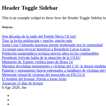
Skip
Header Toggle Sidebar
to
content
This is an example widget to show how the Header Toggle Sidebar lo
Noticias
Seis décadas de la radio del Pueblo Maya Ch’orti’
Tina: la lucha antifascista y mucho, mucho más
Santa Cruz Chinautla inaugura puente gestionado por la comunidad
Accionan para revocar beneficio a Benedicto Lucas García
Población guatemalteca rechaza precios altos en los combustibles
Presidente Arévalo habla de la situación de la USAC
Ministerio de Trabajo verifica pago de Bono 14
Mientras develaban monumento a víctimas del CAI, le dieron medidas
Panteón y monumento fueron entregados a familiares de víctimas del
Memorial virtual de víctimas del genocidio en FILGUA
El hombre del bosque: Poesía a fuego lento
Arrancan 12 días de lectura
6 Ago 2026, Jue