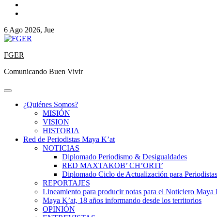
6 Ago 2026, Jue
FGER
Comunicando Buen Vivir
¿Quiénes Somos?
MISIÓN
VISION
HISTORIA
Red de Periodistas Maya K’at
NOTICIAS
Diplomado Periodismo & Desigualdades
RED MAXTAKOB’ CH’ORTI’
Diplomado Ciclo de Actualización para Periodista
REPORTAJES
Lineamiento para producir notas para el Noticiero Maya 
Maya K’at, 18 años informando desde los territorios
OPINIÓN