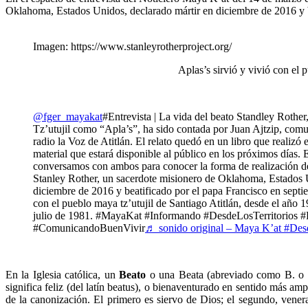
Oklahoma, Estados Unidos, declarado mártir en diciembre de 2016 y b
Imagen: https://www.stanleyrotherproject.org/
Aplas’s sirvió y vivió con el 
@fger_mayakat
#Entrevista | La vida del beato Standley Rothe
Tz’utujil como “Apla’s”, ha sido contada por Juan Ajtzip, comu
radio la Voz de Atitlán. El relato quedó en un libro que realizó 
material que estará disponible al público en los próximos días. E
conversamos con ambos para conocer la forma de realización d
Stanley Rother, un sacerdote misionero de Oklahoma, Estados 
diciembre de 2016 y beatificado por el papa Francisco en septie
con el pueblo maya tz’utujil de Santiago Atitlán, desde el año 1
julio de 1981. #MayaKat #Informando #DesdeLosTerritorios
#ComunicandoBuenVivir
♬ sonido original – Maya K’at #Des
En la Iglesia católica, un
Beato
o una Beata (abreviado como B. o Bt
significa feliz (del latín beatus), o bienaventurado en sentido más am
de la canonización. El primero es siervo de Dios; el segundo, vene