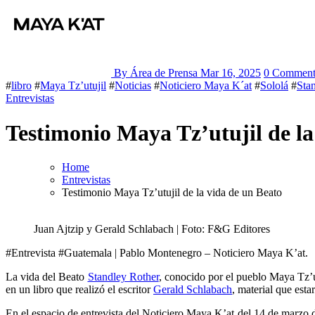
By Área de Prensa
Mar 16, 2025
0 Commen
#
libro
#
Maya Tz’utujil
#
Noticias
#
Noticiero Maya K´at
#
Sololá
#
Sta
Entrevistas
Testimonio Maya Tz’utujil de la
Home
Entrevistas
Testimonio Maya Tz’utujil de la vida de un Beato
Juan Ajtzip y Gerald Schlabach | Foto: F&G Editores
#Entrevista #Guatemala | Pablo Montenegro – Noticiero Maya K’at.
La vida del Beato
Standley Rother
, conocido por el pueblo Maya Tz’u
en un libro que realizó el escritor
Gerald Schlabach
, material que esta
En el espacio de entrevista del Noticiero Maya K’at del 14 de marzo