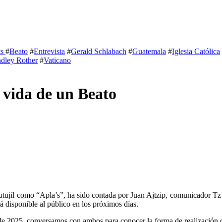
ts
#
Beato
#
Entrevista
#
Gerald Schlabach
#
Guatemala
#
Iglesia Católica
ndley Rother
#
Vaticano
 vida de un Beato
tujil como “Apla’s”, ha sido contada por Juan Ajtzip, comunicador Tz’
rá disponible al público en los próximos días.
 de 2025, conversamos con ambos para conocer la forma de realización d