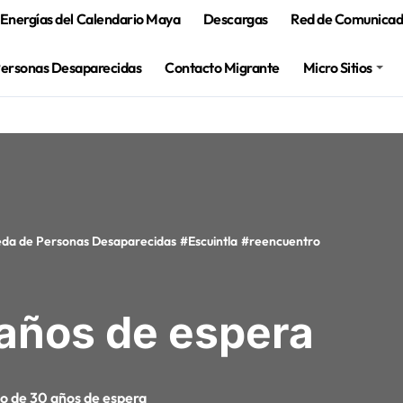
Energías del Calendario Maya
Descargas
Red de Comunicado
Personas Desaparecidas
Contacto Migrante
Micro Sitios
da de Personas Desaparecidas
#
Escuintla
#
reencuentro
años de espera
o de 30 años de espera