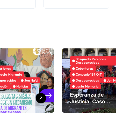
Búsqueda Personas
Desaparecidas
erturas
Coberturas
acto Migrante
Convenio 189 OIT
aparecidos
Jun Na'oj
Desaparecidos
Jun N
ación
Noticias
Justa Memoria
mala solicita
Esperanza de
xico la
Justicia, Caso
ción de un
Mujeres Achi y su
nismo de
denuncia contra el