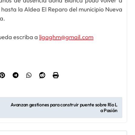
0 años de ausencia doña Blanca pudo volver a
 hasta la Aldea El Reparo del municipio Nueva
a.
ueda escriba a
ligaghm@gmail.com
Avanzan gestiones para construir puente sobre Río L
a Pasión