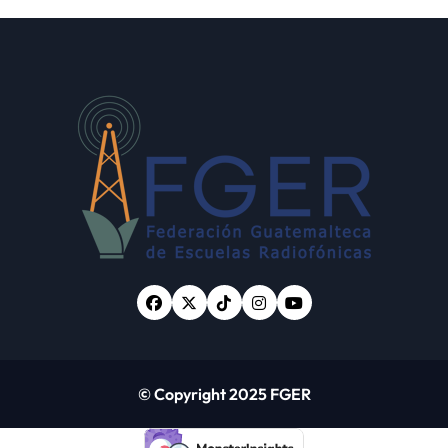
ueda de
terror de Estado
antes
“Violencia
parecidos en
sexual”
3
© Copyright 2025 FGER