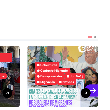
Coberturas
Contacto Migrante
a'oj
Desaparecidos
Jun Na'oj
Migración
Noticias
Guatemala solicita
a México la
creación de un
mecanismo de