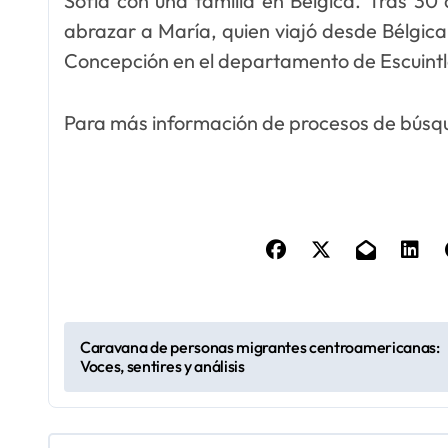
Sofía con una familia en Bélgica. Tras 3
abrazar a María, quien viajó desde Bélgica
Concepción en el departamento de Escuintl
Para más información de procesos de búsq
N
Caravana de personas migrantes centroamericanas:
Voces, sentires y análisis
a
v