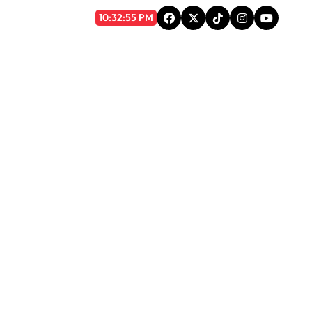
6 Ago 2026, Jue
10:32:55 PM
autla inaugura puente gestionado por la comunidad