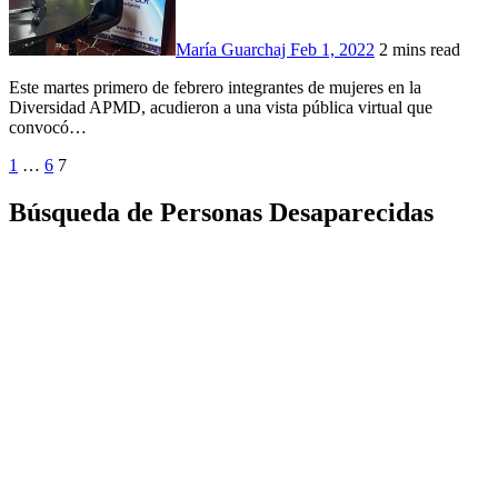
María Guarchaj
Feb 1, 2022
2 mins read
Este martes primero de febrero integrantes de mujeres en la
Diversidad APMD, acudieron a una vista pública virtual que
convocó…
Paginación
1
…
6
7
de
Búsqueda de Personas Desaparecidas
entradas