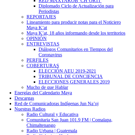
RED MAXTAKOB’ CH’ORTI’
Diplomado Ciclo de Actualización para
Periodistas
REPORTAJES
Lineamiento para producir notas para el Noticiero
Maya K’at
Maya K’at, 18 años informando desde los territorios
OPINIÓN
ENTREVISTAS
Diálogos Comunitarios en Tiempos del
Coronavirus
PERFILES
COBERTURAS
ELECCIÓN AEU 2019-2021
TRIBUNAL DE CONCIENCIA
ELECCIONES GENERALES 2019
Mucho de que Hablar
Energías del Calendario Maya
Descargas
Red de Comunicadoras Indígenas Jun Na’oj
Nuestras Radios
Radio Cultural y Educativa
Comunitaria San Juan 101.9 FM | Comalapa,
Chimaltenango
Radio Urbana | Guatemala