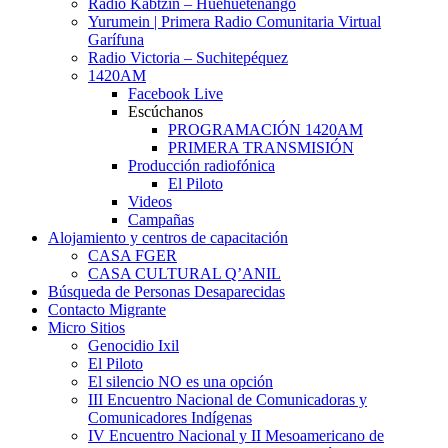
Radio Kabtzin – Huehuetenango
Yurumein | Primera Radio Comunitaria Virtual
Garífuna
Radio Victoria – Suchitepéquez
1420AM
Facebook Live
Escúchanos
PROGRAMACIÓN 1420AM
PRIMERA TRANSMISIÓN
Producción radiofónica
El Piloto
Videos
Campañas
Alojamiento y centros de capacitación
CASA FGER
CASA CULTURAL Q’ANIL
Búsqueda de Personas Desaparecidas
Contacto Migrante
Micro Sitios
Genocidio Ixil
El Piloto
El silencio NO es una opción
III Encuentro Nacional de Comunicadoras y
Comunicadores Indígenas
IV Encuentro Nacional y II Mesoamericano de