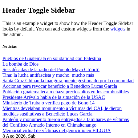
Skip
Header Toggle Sidebar
to
content
This is an example widget to show how the Header Toggle Sidebar
looks by default. You can add custom widgets from the
widgets
in
the admin.
Noticias
Pueblos de Guatemala en solidaridad con Palestina
La bomba de Dios
Seis décadas de la radio del Pueblo Maya Ch’orti’
Tina: la lucha antifascista y mucho, mucho más
Santa Cruz Chinautla inaugura puente gestionado por la comunidad
Accionan para revocar beneficio a Benedicto Lucas García
Población guatemalteca rechaza precios altos en los combustibles
Presidente Arévalo habla de la situación de la USAC
Ministerio de Trabajo verifica pago de Bono 14
Mientras develaban monumento a víctimas del CAI, le dieron
medidas sustitutivas a Benedicto Lucas García
Panteón y monumento fueron entregados a familiares de víctimas
del Conflicto Armado Interno en Chimaltenango
Memorial virtual de víctimas del genocidio en FILGUA
8 Ago 2026, Sáb