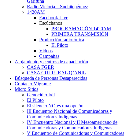
Garífuna
Radio Victoria – Suchitepéquez
1420AM
Facebook Live
Escúchanos
PROGRAMACIÓN 1420AM
PRIMERA TRANSMISIÓN
Producción radiofónica
El Piloto
Videos
Campañas
Alojamiento y centros de capacitación
CASA FGER
CASA CULTURAL Q’ANIL
Búsqueda de Personas Desaparecidas
Contacto Migrante
Micro Sitios
Genocidio Ixil
El Piloto
El silencio NO es una opción
III Encuentro Nacional de Comunicadoras y
Comunicadores Indígenas
IV Encuentro Nacional y II Mesoamericano de
Comunicadoras y Comunicadores Indígenas
V Encuentro de Comunicadoras y Comunicadores