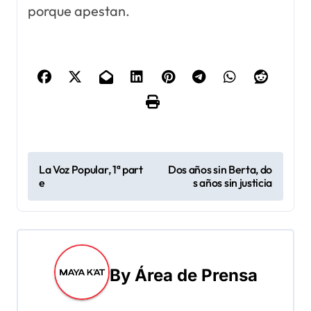
porque apestan.
N
La Voz Popular, 1ª part
Dos años sin Berta, do
e
s años sin justicia
a
v
e
By
Área de Prensa
g
a