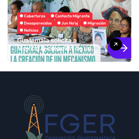
Coberturas
Contacto Migrante
Desaparecidos
Jun Na'oj
Migración
Noticias
Guatemala solicita a
México la creación de un
mecanismo de búsqueda
de migrantes
desaparecidos en 2023