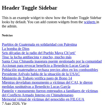
Skip
Header Toggle Sidebar
to
content
This is an example widget to show how the Header Toggle Sidebar
looks by default. You can add custom widgets from the
widgets
in
the admin.
Noticias
Pueblos de Guatemala en solidaridad con Palestina
La bomba de Dios
Seis décadas de la radio del Pueblo Maya Ch’orti’
Tina: la lucha antifascista y mucho, mucho más
Santa Cruz Chinautla inaugura puente gestionado por la comunidad
Accionan para revocar beneficio a Benedicto Lucas García
Población guatemalteca rechaza precios altos en los combustibles
Presidente Arévalo habla de la situación de la USAC
Ministerio de Trabajo verifica pago de Bono 14
Mientras develaban monumento a víctimas del CAI, le dieron
medidas sustitutivas a Benedicto Lucas García
Panteón y monumento fueron entregados a familiares de víctimas
del Conflicto Armado Interno en Chimaltenango
Memorial virtual de víctimas del genocidio en FILGUA
7 Ago 2026, Vie