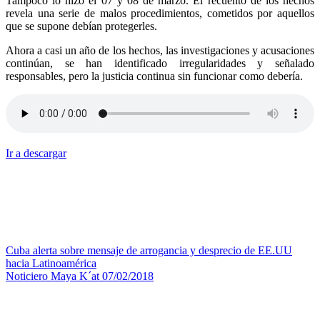
Tampoco lo hizo el 07 y 08 de marzo. El recuento de los hechos
revela una serie de malos procedimientos, cometidos por aquellos
que se supone debían protegerles.
Ahora a casi un año de los hechos, las investigaciones y acusaciones
continúan, se han identificado irregularidades y señalado
responsables, pero la justicia continua sin funcionar como debería.
Ir a descargar
Navegación
Cuba alerta sobre mensaje de arrogancia y desprecio de EE.UU
hacia Latinoamérica
de
Noticiero Maya K´at 07/02/2018
entradas