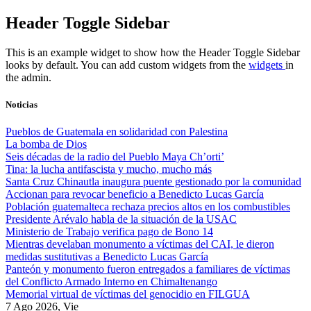
Skip
Header Toggle Sidebar
to
content
This is an example widget to show how the Header Toggle Sidebar
looks by default. You can add custom widgets from the
widgets
in
the admin.
Noticias
Pueblos de Guatemala en solidaridad con Palestina
La bomba de Dios
Seis décadas de la radio del Pueblo Maya Ch’orti’
Tina: la lucha antifascista y mucho, mucho más
Santa Cruz Chinautla inaugura puente gestionado por la comunidad
Accionan para revocar beneficio a Benedicto Lucas García
Población guatemalteca rechaza precios altos en los combustibles
Presidente Arévalo habla de la situación de la USAC
Ministerio de Trabajo verifica pago de Bono 14
Mientras develaban monumento a víctimas del CAI, le dieron
medidas sustitutivas a Benedicto Lucas García
Panteón y monumento fueron entregados a familiares de víctimas
del Conflicto Armado Interno en Chimaltenango
Memorial virtual de víctimas del genocidio en FILGUA
7 Ago 2026, Vie