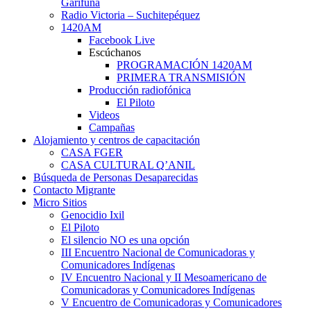
Garífuna
Radio Victoria – Suchitepéquez
1420AM
Facebook Live
Escúchanos
PROGRAMACIÓN 1420AM
PRIMERA TRANSMISIÓN
Producción radiofónica
El Piloto
Videos
Campañas
Alojamiento y centros de capacitación
CASA FGER
CASA CULTURAL Q’ANIL
Búsqueda de Personas Desaparecidas
Contacto Migrante
Micro Sitios
Genocidio Ixil
El Piloto
El silencio NO es una opción
III Encuentro Nacional de Comunicadoras y
Comunicadores Indígenas
IV Encuentro Nacional y II Mesoamericano de
Comunicadoras y Comunicadores Indígenas
V Encuentro de Comunicadoras y Comunicadores