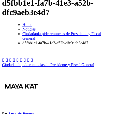
d5fbb1e1-fa7b-41e3-a52b-
dfc9aeb3e4d7
Home
Noticias
Ciudadanía pide renuncias de Presidente y Fiscal
General
d5fbb1e1-fa7b-41e3-a52b-dfc9aeb3e4d7
Navegación
Ciudadanía pide renuncias de Presidente y Fiscal General
de
entradas
By
Área de Prensa