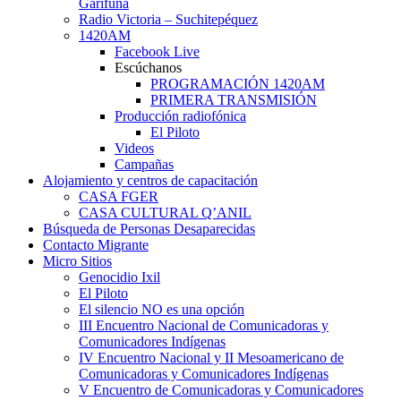
Garífuna
Radio Victoria – Suchitepéquez
1420AM
Facebook Live
Escúchanos
PROGRAMACIÓN 1420AM
PRIMERA TRANSMISIÓN
Producción radiofónica
El Piloto
Videos
Campañas
Alojamiento y centros de capacitación
CASA FGER
CASA CULTURAL Q’ANIL
Búsqueda de Personas Desaparecidas
Contacto Migrante
Micro Sitios
Genocidio Ixil
El Piloto
El silencio NO es una opción
III Encuentro Nacional de Comunicadoras y
Comunicadores Indígenas
IV Encuentro Nacional y II Mesoamericano de
Comunicadoras y Comunicadores Indígenas
V Encuentro de Comunicadoras y Comunicadores