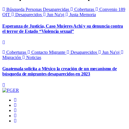
Búsqueda Personas Desaparecidas
Coberturas
Convenio 189
OIT
Desaparecidos
Jun Na'oj
Justa Memoria
Esperanza de Justicia, Caso Mujeres Achi y su denuncia contra
el terror de Estado “Violencia sexual”
Coberturas
Contacto Migrante
Desaparecidos
Jun Na'oj
Migración
Noticias
Guatemala solicita a México la creación de un mecanismo de
búsqueda de migrantes desaparecidos en 2023