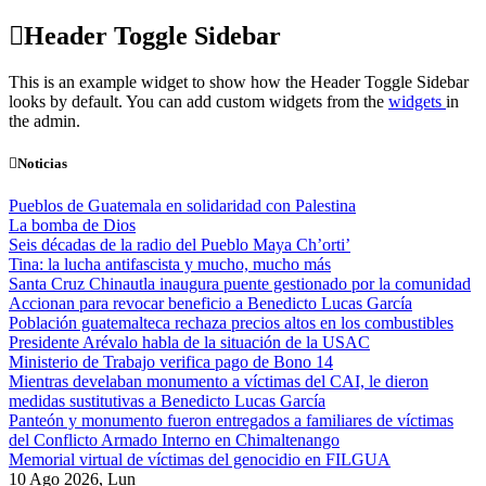
Skip
Header Toggle Sidebar
to
content
This is an example widget to show how the Header Toggle Sidebar
looks by default. You can add custom widgets from the
widgets
in
the admin.
Noticias
Pueblos de Guatemala en solidaridad con Palestina
La bomba de Dios
Seis décadas de la radio del Pueblo Maya Ch’orti’
Tina: la lucha antifascista y mucho, mucho más
Santa Cruz Chinautla inaugura puente gestionado por la comunidad
Accionan para revocar beneficio a Benedicto Lucas García
Población guatemalteca rechaza precios altos en los combustibles
Presidente Arévalo habla de la situación de la USAC
Ministerio de Trabajo verifica pago de Bono 14
Mientras develaban monumento a víctimas del CAI, le dieron
medidas sustitutivas a Benedicto Lucas García
Panteón y monumento fueron entregados a familiares de víctimas
del Conflicto Armado Interno en Chimaltenango
Memorial virtual de víctimas del genocidio en FILGUA
10 Ago 2026, Lun