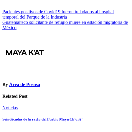
Navegación
Pacientes positivos de Covid19 fueron traladados al hospital
temporal del Parque de la Industria
de
Guatemalteco solicitante de refugio muere en estación migratoria de
entradas
México
By
Área de Prensa
Related Post
Noticias
Seis décadas de la radio del Pueblo Maya Ch’orti’