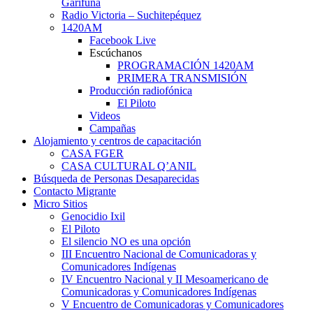
Garífuna
Radio Victoria – Suchitepéquez
1420AM
Facebook Live
Escúchanos
PROGRAMACIÓN 1420AM
PRIMERA TRANSMISIÓN
Producción radiofónica
El Piloto
Videos
Campañas
Alojamiento y centros de capacitación
CASA FGER
CASA CULTURAL Q’ANIL
Búsqueda de Personas Desaparecidas
Contacto Migrante
Micro Sitios
Genocidio Ixil
El Piloto
El silencio NO es una opción
III Encuentro Nacional de Comunicadoras y
Comunicadores Indígenas
IV Encuentro Nacional y II Mesoamericano de
Comunicadoras y Comunicadores Indígenas
V Encuentro de Comunicadoras y Comunicadores