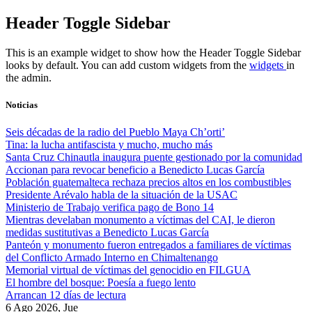
Skip
Header Toggle Sidebar
to
content
This is an example widget to show how the Header Toggle Sidebar
looks by default. You can add custom widgets from the
widgets
in
the admin.
Noticias
Seis décadas de la radio del Pueblo Maya Ch’orti’
Tina: la lucha antifascista y mucho, mucho más
Santa Cruz Chinautla inaugura puente gestionado por la comunidad
Accionan para revocar beneficio a Benedicto Lucas García
Población guatemalteca rechaza precios altos en los combustibles
Presidente Arévalo habla de la situación de la USAC
Ministerio de Trabajo verifica pago de Bono 14
Mientras develaban monumento a víctimas del CAI, le dieron
medidas sustitutivas a Benedicto Lucas García
Panteón y monumento fueron entregados a familiares de víctimas
del Conflicto Armado Interno en Chimaltenango
Memorial virtual de víctimas del genocidio en FILGUA
El hombre del bosque: Poesía a fuego lento
Arrancan 12 días de lectura
6 Ago 2026, Jue