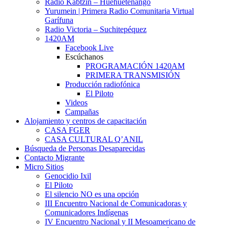
Radio Kabtzin – Huehuetenango
Yurumein | Primera Radio Comunitaria Virtual
Garífuna
Radio Victoria – Suchitepéquez
1420AM
Facebook Live
Escúchanos
PROGRAMACIÓN 1420AM
PRIMERA TRANSMISIÓN
Producción radiofónica
El Piloto
Videos
Campañas
Alojamiento y centros de capacitación
CASA FGER
CASA CULTURAL Q’ANIL
Búsqueda de Personas Desaparecidas
Contacto Migrante
Micro Sitios
Genocidio Ixil
El Piloto
El silencio NO es una opción
III Encuentro Nacional de Comunicadoras y
Comunicadores Indígenas
IV Encuentro Nacional y II Mesoamericano de