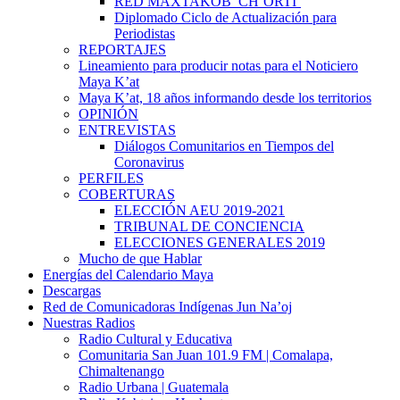
RED MAXTAKOB’ CH’ORTI’
Diplomado Ciclo de Actualización para
Periodistas
REPORTAJES
Lineamiento para producir notas para el Noticiero
Maya K’at
Maya K’at, 18 años informando desde los territorios
OPINIÓN
ENTREVISTAS
Diálogos Comunitarios en Tiempos del
Coronavirus
PERFILES
COBERTURAS
ELECCIÓN AEU 2019-2021
TRIBUNAL DE CONCIENCIA
ELECCIONES GENERALES 2019
Mucho de que Hablar
Energías del Calendario Maya
Descargas
Red de Comunicadoras Indígenas Jun Na’oj
Nuestras Radios
Radio Cultural y Educativa
Comunitaria San Juan 101.9 FM | Comalapa,
Chimaltenango
Radio Urbana | Guatemala