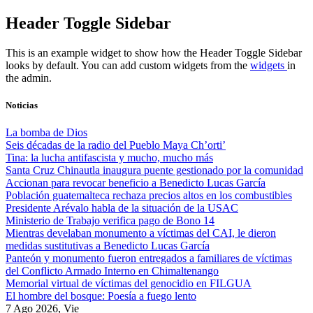
Skip
Header Toggle Sidebar
to
content
This is an example widget to show how the Header Toggle Sidebar
looks by default. You can add custom widgets from the
widgets
in
the admin.
Noticias
La bomba de Dios
Seis décadas de la radio del Pueblo Maya Ch’orti’
Tina: la lucha antifascista y mucho, mucho más
Santa Cruz Chinautla inaugura puente gestionado por la comunidad
Accionan para revocar beneficio a Benedicto Lucas García
Población guatemalteca rechaza precios altos en los combustibles
Presidente Arévalo habla de la situación de la USAC
Ministerio de Trabajo verifica pago de Bono 14
Mientras develaban monumento a víctimas del CAI, le dieron
medidas sustitutivas a Benedicto Lucas García
Panteón y monumento fueron entregados a familiares de víctimas
del Conflicto Armado Interno en Chimaltenango
Memorial virtual de víctimas del genocidio en FILGUA
El hombre del bosque: Poesía a fuego lento
7 Ago 2026, Vie