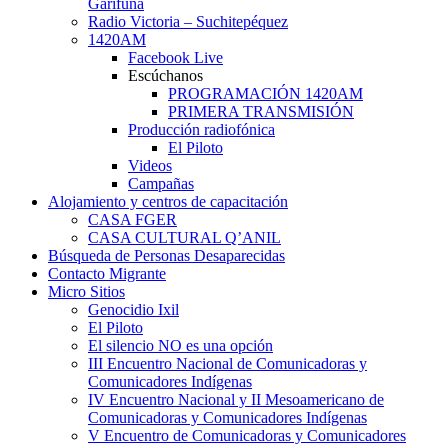
Garífuna
Radio Victoria – Suchitepéquez
1420AM
Facebook Live
Escúchanos
PROGRAMACIÓN 1420AM
PRIMERA TRANSMISIÓN
Producción radiofónica
El Piloto
Videos
Campañas
Alojamiento y centros de capacitación
CASA FGER
CASA CULTURAL Q’ANIL
Búsqueda de Personas Desaparecidas
Contacto Migrante
Micro Sitios
Genocidio Ixil
El Piloto
El silencio NO es una opción
III Encuentro Nacional de Comunicadoras y
Comunicadores Indígenas
IV Encuentro Nacional y II Mesoamericano de
Comunicadoras y Comunicadores Indígenas
V Encuentro de Comunicadoras y Comunicadores