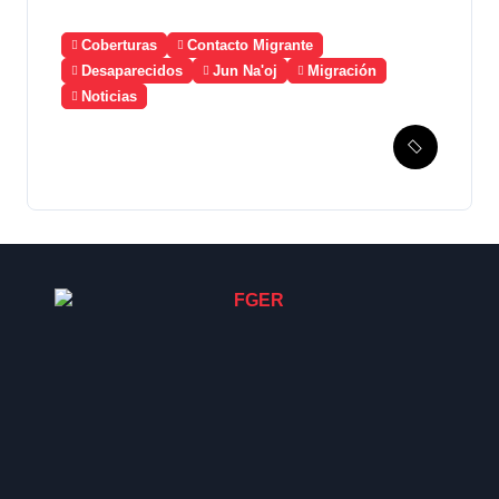
Coberturas
Contacto Migrante
Desaparecidos
Jun Na'oj
Migración
Noticias
Guatemala solicita a
México la creación de un
mecanismo de búsqueda de
migrantes desaparecidos
en 2023