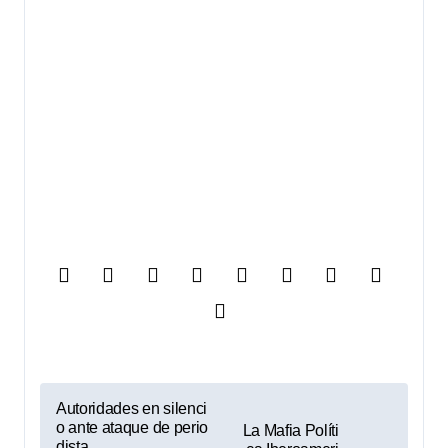
N
Autoridades en silenci
o ante ataque de perio
La Mafia Políti
a
dista