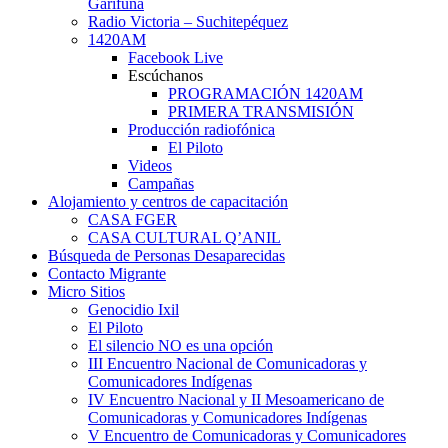
Garífuna
Radio Victoria – Suchitepéquez
1420AM
Facebook Live
Escúchanos
PROGRAMACIÓN 1420AM
PRIMERA TRANSMISIÓN
Producción radiofónica
El Piloto
Videos
Campañas
Alojamiento y centros de capacitación
CASA FGER
CASA CULTURAL Q’ANIL
Búsqueda de Personas Desaparecidas
Contacto Migrante
Micro Sitios
Genocidio Ixil
El Piloto
El silencio NO es una opción
III Encuentro Nacional de Comunicadoras y
Comunicadores Indígenas
IV Encuentro Nacional y II Mesoamericano de
Comunicadoras y Comunicadores Indígenas
V Encuentro de Comunicadoras y Comunicadores