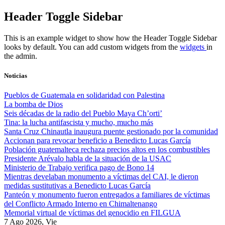
Skip
Header Toggle Sidebar
to
content
This is an example widget to show how the Header Toggle Sidebar
looks by default. You can add custom widgets from the
widgets
in
the admin.
Noticias
Pueblos de Guatemala en solidaridad con Palestina
La bomba de Dios
Seis décadas de la radio del Pueblo Maya Ch’orti’
Tina: la lucha antifascista y mucho, mucho más
Santa Cruz Chinautla inaugura puente gestionado por la comunidad
Accionan para revocar beneficio a Benedicto Lucas García
Población guatemalteca rechaza precios altos en los combustibles
Presidente Arévalo habla de la situación de la USAC
Ministerio de Trabajo verifica pago de Bono 14
Mientras develaban monumento a víctimas del CAI, le dieron
medidas sustitutivas a Benedicto Lucas García
Panteón y monumento fueron entregados a familiares de víctimas
del Conflicto Armado Interno en Chimaltenango
Memorial virtual de víctimas del genocidio en FILGUA
7 Ago 2026, Vie