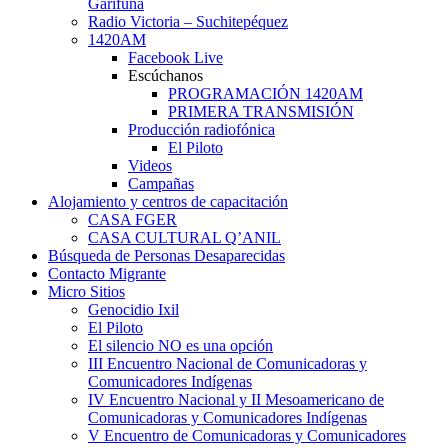
Garífuna
Radio Victoria – Suchitepéquez
1420AM
Facebook Live
Escúchanos
PROGRAMACIÓN 1420AM
PRIMERA TRANSMISIÓN
Producción radiofónica
El Piloto
Videos
Campañas
Alojamiento y centros de capacitación
CASA FGER
CASA CULTURAL Q’ANIL
Búsqueda de Personas Desaparecidas
Contacto Migrante
Micro Sitios
Genocidio Ixil
El Piloto
El silencio NO es una opción
III Encuentro Nacional de Comunicadoras y
Comunicadores Indígenas
IV Encuentro Nacional y II Mesoamericano de
Comunicadoras y Comunicadores Indígenas
V Encuentro de Comunicadoras y Comunicadores