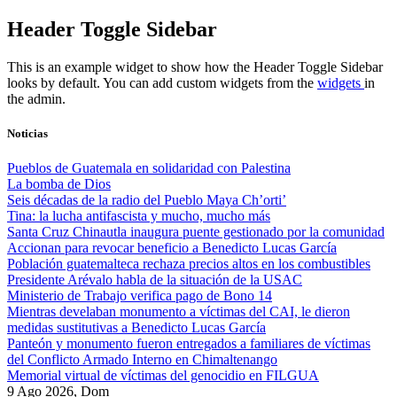
Skip
Header Toggle Sidebar
to
content
This is an example widget to show how the Header Toggle Sidebar
looks by default. You can add custom widgets from the
widgets
in
the admin.
Noticias
Pueblos de Guatemala en solidaridad con Palestina
La bomba de Dios
Seis décadas de la radio del Pueblo Maya Ch’orti’
Tina: la lucha antifascista y mucho, mucho más
Santa Cruz Chinautla inaugura puente gestionado por la comunidad
Accionan para revocar beneficio a Benedicto Lucas García
Población guatemalteca rechaza precios altos en los combustibles
Presidente Arévalo habla de la situación de la USAC
Ministerio de Trabajo verifica pago de Bono 14
Mientras develaban monumento a víctimas del CAI, le dieron
medidas sustitutivas a Benedicto Lucas García
Panteón y monumento fueron entregados a familiares de víctimas
del Conflicto Armado Interno en Chimaltenango
Memorial virtual de víctimas del genocidio en FILGUA
9 Ago 2026, Dom