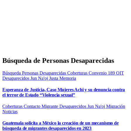
Búsqueda de Personas Desaparecidas
Búsqueda Personas Desaparecidas
Coberturas
Convenio 189 OIT
Desaparecidos
Jun Na'oj
Justa Memoria
Esperanza de Justicia, Caso Mujeres Achi y su denuncia contra
el terror de Estado “Violencia sexual”
Coberturas
Contacto Migrante
Desaparecidos
Jun Na'oj
Migración
Noticias
Guatemala solicita a México la creación de un mecanismo de
búsqueda de migrantes desaparecidos en 2023