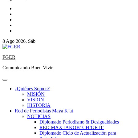
8 Ago 2026, Sáb
FGER
Comunicando Buen Vivir
¿Quiénes Somos?
MISIÓN
VISION
HISTORIA
Red de Periodistas Maya K’at
NOTICIAS
Diplomado Periodismo & Desigualdades
RED MAXTAKOB’ CH’ORTI’
Diplomado Ciclo de Actualización para