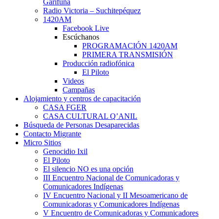
Garífuna
Radio Victoria – Suchitepéquez
1420AM
Facebook Live
Escúchanos
PROGRAMACIÓN 1420AM
PRIMERA TRANSMISIÓN
Producción radiofónica
El Piloto
Videos
Campañas
Alojamiento y centros de capacitación
CASA FGER
CASA CULTURAL Q’ANIL
Búsqueda de Personas Desaparecidas
Contacto Migrante
Micro Sitios
Genocidio Ixil
El Piloto
El silencio NO es una opción
III Encuentro Nacional de Comunicadoras y
Comunicadores Indígenas
IV Encuentro Nacional y II Mesoamericano de
Comunicadoras y Comunicadores Indígenas
V Encuentro de Comunicadoras y Comunicadores