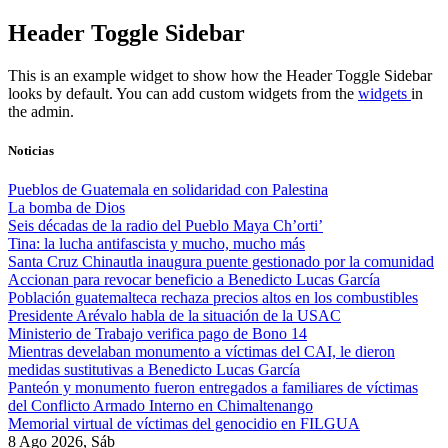
Skip
Header Toggle Sidebar
to
content
This is an example widget to show how the Header Toggle Sidebar
looks by default. You can add custom widgets from the
widgets
in
the admin.
Noticias
Pueblos de Guatemala en solidaridad con Palestina
La bomba de Dios
Seis décadas de la radio del Pueblo Maya Ch’orti’
Tina: la lucha antifascista y mucho, mucho más
Santa Cruz Chinautla inaugura puente gestionado por la comunidad
Accionan para revocar beneficio a Benedicto Lucas García
Población guatemalteca rechaza precios altos en los combustibles
Presidente Arévalo habla de la situación de la USAC
Ministerio de Trabajo verifica pago de Bono 14
Mientras develaban monumento a víctimas del CAI, le dieron
medidas sustitutivas a Benedicto Lucas García
Panteón y monumento fueron entregados a familiares de víctimas
del Conflicto Armado Interno en Chimaltenango
Memorial virtual de víctimas del genocidio en FILGUA
8 Ago 2026, Sáb