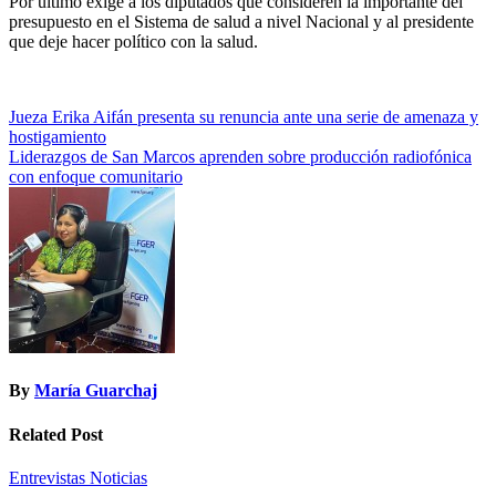
Por ultimo exige a los diputados que consideren la importante del
presupuesto en el Sistema de salud a nivel Nacional y al presidente
que deje hacer político con la salud.
Navegación
Jueza Erika Aifán presenta su renuncia ante una serie de amenaza y
hostigamiento
de
Liderazgos de San Marcos aprenden sobre producción radiofónica
entradas
con enfoque comunitario
By
María Guarchaj
Related Post
Entrevistas
Noticias